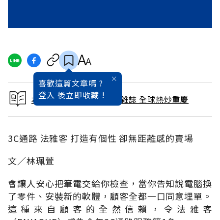
喜歡這篇文章嗎 ?
登入
後立即收藏 !
本文出自 2010 / 11月號雜誌 全球熱炒重慶
3C通路 法雅客 打造有個性 卻無距離感的賣場
文∕林珮萱
會讓人安心把筆電交給你檢查，當你告知說電腦換
了零件、安裝新的軟體，顧客全都一口同意埋單。
這種來自顧客的全然信賴，令法雅客