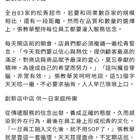
全台83家的松青超市，若要和同業數百家的規模
相比，還有一段距離，然而在品質和數量的選擇
上，張教華堅持每位員工都要灌入服務信念。
每天開店前的朝會，店員們都必須複誦一遍松青誓
言，「今天我們要以信心與熱忱，提供顧客最高的
滿足，對商店與商品賦予最深的愛心，莫忘奉獻的
精神，為達成自己的希望而努力。」「這叫魔音穿
腦，非常有效，」張教華笑呵呵地說，這51個字
天天唸一遍，不必要求抽背，人人早已琅琅上口。
創新店中店 供一日家庭所需
從傳遞服務的信念出發，養成正確的態度，久而感
染到外在行為，最後在員工身上形成松青的文化，
「一旦員工融入文化後，就不用SOP了，」張教華
就是靠這一套循環，天天耳提面命，不定期店巡、