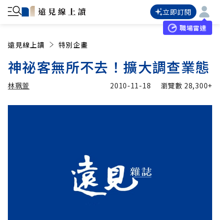
立即訂閱
職場雷達
遠見線上讀
特別企畫
神祕客無所不去！擴大調查業態
林珮萱
2010-11-18
瀏覽數
28,300+
加入追蹤
林珮萱