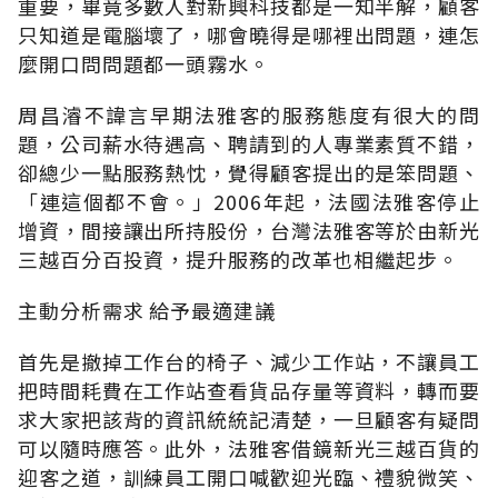
重要，畢竟多數人對新興科技都是一知半解，顧客
只知道是電腦壞了，哪會曉得是哪裡出問題，連怎
麼開口問問題都一頭霧水。
周昌濬不諱言早期法雅客的服務態度有很大的問
題，公司薪水待遇高、聘請到的人專業素質不錯，
卻總少一點服務熱忱，覺得顧客提出的是笨問題、
「連這個都不會。」2006年起，法國法雅客停止
增資，間接讓出所持股份，台灣法雅客等於由新光
三越百分百投資，提升服務的改革也相繼起步。
主動分析需求 給予最適建議
首先是撤掉工作台的椅子、減少工作站，不讓員工
把時間耗費在工作站查看貨品存量等資料，轉而要
求大家把該背的資訊統統記清楚，一旦顧客有疑問
可以隨時應答。此外，法雅客借鏡新光三越百貨的
迎客之道，訓練員工開口喊歡迎光臨、禮貌微笑、