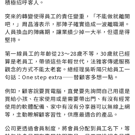
積極招呼客人。
突來的轉變使得員工的責任變重，「不能做就離開
吧，」周昌濬表示，那陣子確實造成一波離職潮。
人員換血的陣痛期，讓業績少掉一大半，但還是得
堅持。
第一線員工的年齡從23～28歲不等，30歲就已經
算是老員工，帶領這些年輕世代，法雅客傳遞服務
觀念的方式不能太老套。總經理吳昕陽只給員工一
句話：One step extra——替顧客多想一點。
例如，顧客說要買電腦，直覺要先詢問自己用還是
買給小孩、在家使用或是需要帶出門、有沒有經常
使用的軟體配備、家中有沒有分享器可以無線上網
等，主動瞭解顧客習性，供應最適合的產品。
公司更透過會員制度，將會員分配到員工名下，等