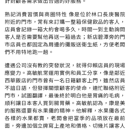
針對顧客需求做出合適的好服務。
熟記消費習慣與商圈特性 像是位於林口長庚醫院
附近的門市，常有來訂購一整箱保健飲品的客人，
店員會記錄一箱大約會喝多久，時間一到主動詢問
客人是否需要幫他再送一箱過去；新店碧潭旁的門
市店員也都固定為周邊的攤販送衛生紙，方便老闆
們不用特地跑一趟。
遭遇公司沒有教的突發狀況，就得仰賴店員的現場
應變力。高敏航常運用實例和員工分享，像是鄰近
西華飯店的門市曾有一名日籍顧客上門，雖然店員
不諳日語，但發揮關懷顧客的使命，連忙聯絡附近
門市，試圖翻譯，最後終於明白他是胃痛的毛病，
順利讓日本客人買到腸胃藥。高敏航認為，康是美
的服務還要有水果攤的精神。他解釋，水果攤各式
各樣的水果都賣，老闆會把當季的品項放在最前
面，旁邊加個立牌寫上產地和價格、切幾片讓客人