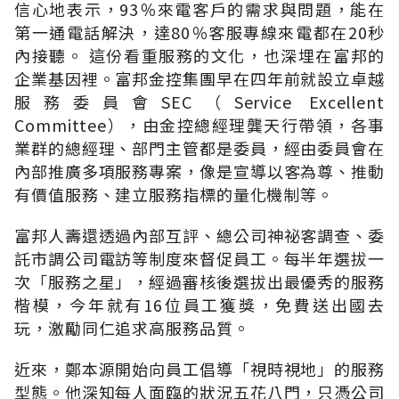
信心地表示，93％來電客戶的需求與問題，能在
第一通電話解決，達80％客服專線來電都在20秒
內接聽。 這份看重服務的文化，也深埋在富邦的
企業基因裡。富邦金控集團早在四年前就設立卓越
服務委員會SEC（Service Excellent
Committee），由金控總經理龔天行帶領，各事
業群的總經理、部門主管都是委員，經由委員會在
內部推廣多項服務專案，像是宣導以客為尊、推動
有價值服務、建立服務指標的量化機制等。
富邦人壽還透過內部互評、總公司神祕客調查、委
託市調公司電訪等制度來督促員工。每半年選拔一
次「服務之星」，經過審核後選拔出最優秀的服務
楷模，今年就有16位員工獲獎，免費送出國去
玩，激勵同仁追求高服務品質。
近來，鄭本源開始向員工倡導「視時視地」的服務
型態。他深知每人面臨的狀況五花八門，只憑公司