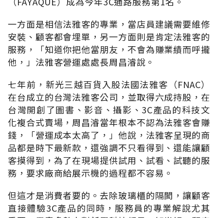
（FAYAQUE）成為今年3C通路服務第1名。
一方面是相信法雅客的專業，當店員建議需要維修
安裝、顧客都會埋單，另一方面則是肯定法雅客的
服務，「知道你把他當朋友，不會為賺業績而呼攏
他，」法雅客營運處處長周昌濬說。
七年前，新光三越百貨入股法國法雅客（FNAC）
在台成立的台灣法雅客公司，並取得六成持股，在
台灣開創了圖書、影音、攝影、3C產品的科技文
化複合式賣場，周昌濬當年根本不認為法雅客會賺
錢，「營運成本太高了，」他說，法雅客呈現的商
品都是時下最新款，還強調不只看得到、還能讓顧
客摸得到，為了在現場提供試用、試看、試聽的服
務，要求廠商給展示機的過程都不容易。
但這才是消費者要的。去除玻璃櫃的隔閡，讓顧客
直接體驗3C產品的同時，服務員的專業解說尤其