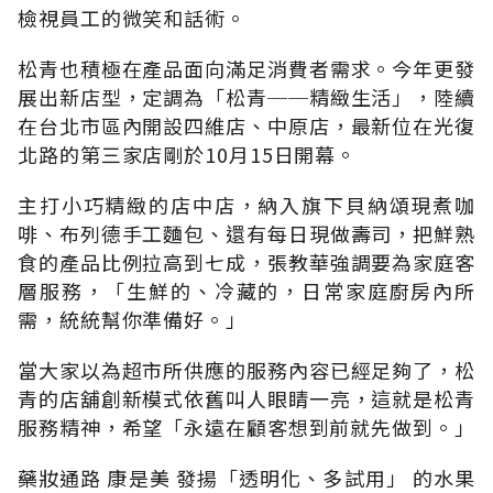
檢視員工的微笑和話術。
松青也積極在產品面向滿足消費者需求。今年更發
展出新店型，定調為「松青──精緻生活」，陸續
在台北市區內開設四維店、中原店，最新位在光復
北路的第三家店剛於10月15日開幕。
主打小巧精緻的店中店，納入旗下貝納頌現煮咖
啡、布列德手工麵包、還有每日現做壽司，把鮮熟
食的產品比例拉高到七成，張教華強調要為家庭客
層服務，「生鮮的、冷藏的，日常家庭廚房內所
需，統統幫你準備好。」
當大家以為超市所供應的服務內容已經足夠了，松
青的店舖創新模式依舊叫人眼睛一亮，這就是松青
服務精神，希望「永遠在顧客想到前就先做到。」
藥妝通路 康是美 發揚「透明化、多試用」 的水果