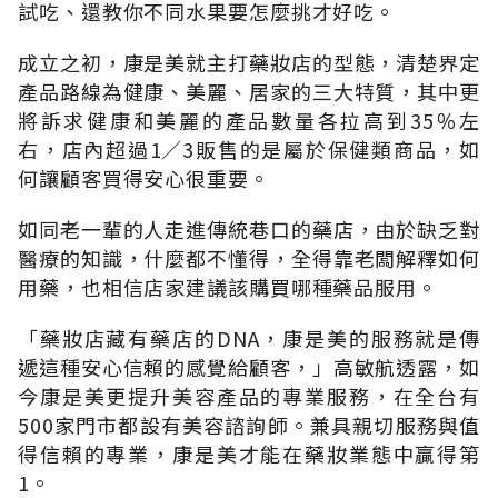
試吃、還教你不同水果要怎麼挑才好吃。
成立之初，康是美就主打藥妝店的型態，清楚界定
產品路線為健康、美麗、居家的三大特質，其中更
將訴求健康和美麗的產品數量各拉高到35％左
右，店內超過1∕3販售的是屬於保健類商品，如
何讓顧客買得安心很重要。
如同老一輩的人走進傳統巷口的藥店，由於缺乏對
醫療的知識，什麼都不懂得，全得靠老闆解釋如何
用藥，也相信店家建議該購買哪種藥品服用。
「藥妝店藏有藥店的DNA，康是美的服務就是傳
遞這種安心信賴的感覺給顧客，」高敏航透露，如
今康是美更提升美容產品的專業服務，在全台有
500家門市都設有美容諮詢師。兼具親切服務與值
得信賴的專業，康是美才能在藥妝業態中贏得第
1。