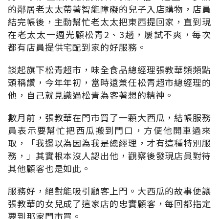
的鄰居老太太帶著智能障礙的兒子入店購物，店員
結完帳後，主動幫忙老太太把東西提回家，直到現
在老太太一週光顧松青2、3趟，屢試不爽，每次
都有店員提供宅配到家的好服務。
談起旗下松青超市，味全食品總經理張教華頻頻點
頭稱讚，今年年初，當時還兼任松青超市總經理的
他，自己就見識過松青為客著想的精神。
數月前，張教華在門市買了一顆大西瓜，結帳服務
員表示要幫忙把西瓜搬到門口，方便他開車過來
取，「我還以為因為我是總經理，才有這種特別服
務，」其實根本沒人認出他，觀察後發現店員對待
其他顧客也是如此。
服務好，絕對能吸引顧客上門。大西瓜的故事便讓
張教華的女兒成了這家店的忠實顧客，每回都指定
要到那家門市買。