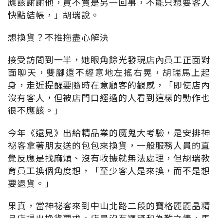
應該謝謝他，買不買是另一回事，不能只想要客人
快點結帳，」胡瑞說。
想換貨？不推拖盡心解決
接受訪問到一半，她眼角餘光發現店內員工正面對
面聊天，雙腳還不經意地左搖右晃，胡瑞馬上起
身，走近提醒要隨時在意顧客的觀感，「即使店內
沒有客人，但被店門口經過的人看到這樣的動作也
很不應該。」
今年《遠見》出給精品業的魔鬼大考驗，是安排神
祕客拿著朋友送的包包來換貨，一般服務人員的直
覺反應是找麻煩、沒有收據就無法處理，但胡瑞教
育員工換個角度想，「至少客人是來換，而不是想
要退貨。」
果真，當神祕客來到中山北路二段的寶格麗麗晶精
品店提出換貨要求，店員沒有遲疑和為難之情，馬