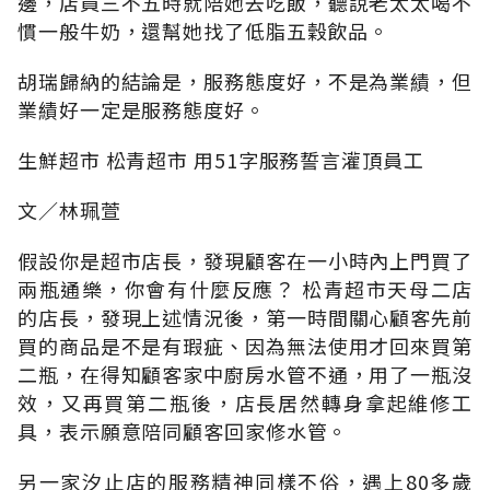
邊，店員三不五時就陪她去吃飯，聽說老太太喝不
慣一般牛奶，還幫她找了低脂五穀飲品。
胡瑞歸納的結論是，服務態度好，不是為業績，但
業績好一定是服務態度好。
生鮮超市 松青超市 用51字服務誓言灌頂員工
文∕林珮萱
假設你是超市店長，發現顧客在一小時內上門買了
兩瓶通樂，你會有什麼反應？ 松青超市天母二店
的店長，發現上述情況後，第一時間關心顧客先前
買的商品是不是有瑕疵、因為無法使用才回來買第
二瓶，在得知顧客家中廚房水管不通，用了一瓶沒
效，又再買第二瓶後，店長居然轉身拿起維修工
具，表示願意陪同顧客回家修水管。
另一家汐止店的服務精神同樣不俗，遇上80多歲