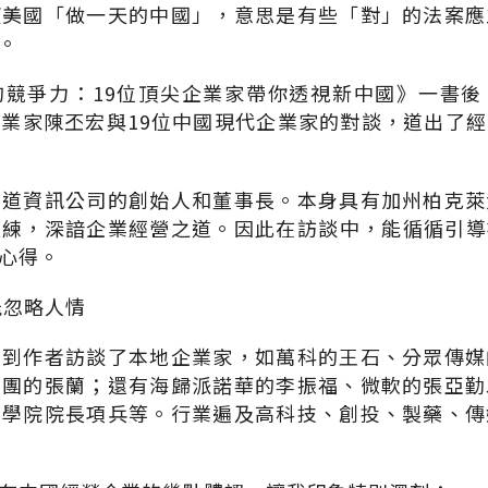
望美國「做一天的中國」，意思是有些「對」的法案應
。
的競爭力：19位頂尖企業家帶你透視新中國》一書後
業家陳丕宏與19位中國現代企業家的對談，道出了
宏道資訊公司的創始人和董事長。本身具有加州柏克萊
練，深諳企業經營之道。因此在訪談中，能循循引導
心得。
能忽略人情
看到作者訪談了本地企業家，如萬科的王石、分眾傳媒
集團的張蘭；還有海歸派諾華的李振福、微軟的張亞勤
商學院院長項兵等。行業遍及高科技、創投、製藥、傳