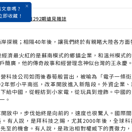
文章嗎 ?
立即收藏 !
 / 10月號雜誌 第292期遠見雜誌
放兩岸探親；相隔40年後，讓我們終於有親睹大陸各方
大陸經濟最火紅的是蘇南模式的鄉鎮企業，和溫州模式
戶簡廣，他的傳奇故事和經營理念神似台灣的王永慶
民營科技公司如雨後春筍般冒出，被喻為「電子一條街
992年鄧小平南巡，改革開放進入新階段。外資企業
單下給中國，從輕紡到小家電，從玩具到燈飾。中國的
一。
革開放中，步伐始終是向前的，速度也很驚人。國際
。有人說，是拜科技之賜，尤其2000年後，全球
發先至的機會。有人說，是政治相對權威下的貫徹力，