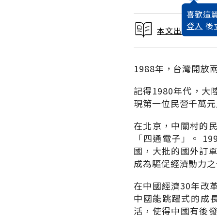
喜歡這篇
登入
後
本文出自 2010
1988年，台灣開
記得1980年代，
現第一位民營千萬元
在北京，中關村的
「四通電子」。 1
國，大批的國外訂
成為驅促經濟動力之
在中國經濟30年改
中國能跳躍式的成長
活，使得中國有後