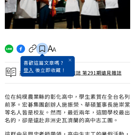
喜歡這篇文章嗎 ?
登入
後立即收藏 !
本文出自 2010 / 9月號雜誌 第291期遠見雜誌
位在純樸農業縣的彰化高中，學生素質在全台名列
前茅。宏碁集團創辦人施振榮、華碩董事長施崇棠
等名人皆是校友。然而，最近兩年，這間學校最出
名的，卻是遠赴非洲史瓦濟蘭的高中志工團。
這群由呂興忠老師帶領，高中生志工的暑假活動，