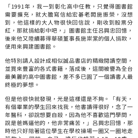
「1991年，我一到彰化高中任教，只覺得圖書館
需要擴充，就大膽寫信給宏碁老闆施振榮，沒想
到，他這樣的大人物很快回信說，剛收到股票分
紅，那就捐給彰中吧，」圖書館主任呂興忠回憶，
後來他又陸續募得華碩董事長施崇棠的個人捐款，
便用來興建圖書館。
他特別請人設計成相似誠品書店的精緻閱讀空間，
並買來豐富的各式書籍，落成後，這間被譽為全台
最美麗的高中圖書館，差不多已圓了一個讀書人最
終極的夢想。
但是他很快就發現，光是這樣還是不夠。「有天，
有個畢業的學生回來找我，他書讀得很好，念了一
年醫科，卻說想要自殺，因為他不喜歡這門學問，
說是爸媽逼他的，他非常痛苦，」呂興忠回憶，那
時他只好陪著這位學生在學校操場一圈又一圈地走