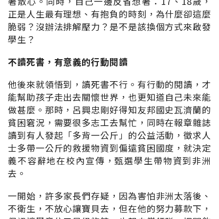
著散心。同時，自己一邊反省想著：17、18歲，
正是人生最有理想、有抱負的時刻，為什麼卻這麼
脆弱？沒辦法排解壓力？是不是該換個方式來啟發
學生？
不讀死書，有意義的行動閱讀
他後來就領悟到，讀死書不行。有行動的閱讀，才
能幫助孩子走出去關懷世界，也更知道自己未來能
做甚麼。那時，呂興忠剛好得知友邦國史瓦濟蘭的
貧困窘況，需要很多志工去幫忙，同時在報章雜誌
讀到有人發起「多背一公斤」的公益活動，徵求人
士多帶一公斤的救援物資到偏遠貧困國度，就決定
義不容辭地在校內宣傳，甄選學生帶物資到非洲
去。
一開始，許多家長們存疑，因為害怕非洲太落後、
不衛生，不放心讓寶貝去，但在他的努力募款下，