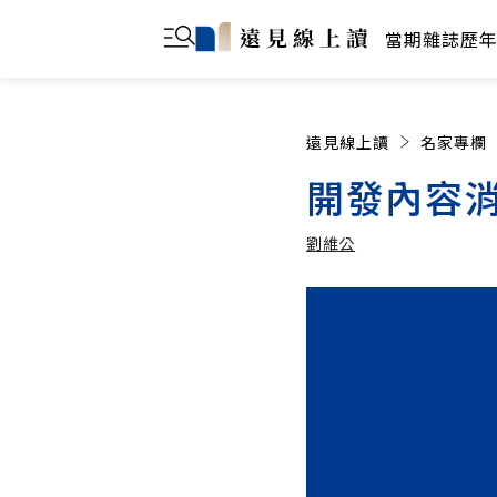
當期雜誌
歷
遠見線上讀
名家專欄
開發內容消
劉維公
劉維公