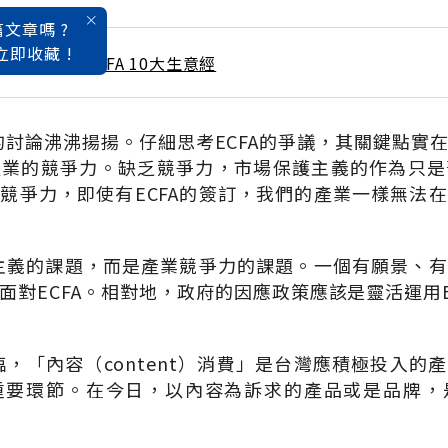
文章嗎 ?
立即收藏 !
/ 6月號雜誌 ECFA 10大生意經
題的討論沸沸揚揚。仔細思考ECFA的爭議，其關鍵點實
產業的競爭力。缺乏競爭力，市場保護主義的作為只是
競爭力，即使有ECFA的簽訂，我們的產業一樣無法
護主義的課題，而是產業競爭力的課題。一個有願景、
面對ECFA。相對地，政府的因應政策應該是靈活運用E
來臨，「內容（content）消費」是台灣應積極投入的
重要環節。在今日，以內容為訴求的產品或是品牌，