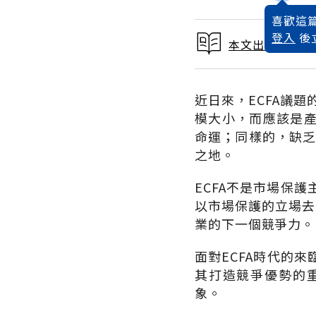
喜歡這篇
登入
後
本文出自 2010 
近日來，ECFA議
模大小，而應該是
命運；同樣的，缺乏
之地。
ECFA不是市場保
以市場保護的立場去
業的下一個競爭力。
面對ECFA時代的
其打造競爭優勢的
象。