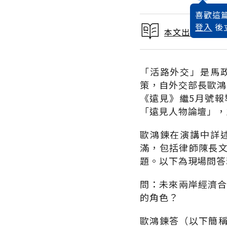
喜歡這篇
登入
後
本文出自 2009
「活路外交」是馬
策，自外交部長歐鴻
《遠見》繼5月號報
「遠見人物論壇」，
歐鴻鍊在演講中詳
滿，包括律師陳長
題。以下為現場問答
問：未來兩岸經濟合
的角色？
歐鴻鍊答（以下簡