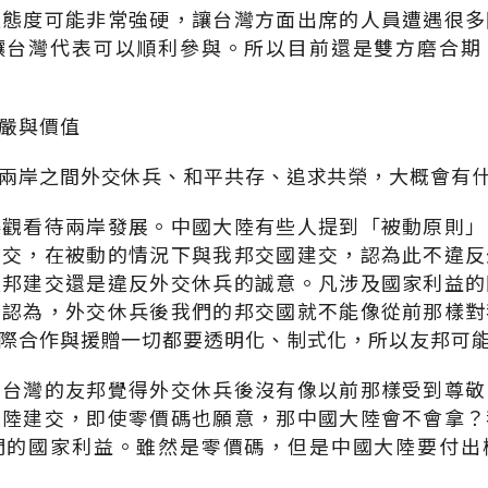
員態度可能非常強硬，讓台灣方面出席的人員遭遇很多
讓台灣代表可以順利參與。所以目前還是雙方磨合期
嚴與價值
兩岸之間外交休兵、和平共存、追求共榮，大概會有
樂觀看待兩岸發展。中國大陸有些人提到「被動原則」
建交，在被動的情況下與我邦交國建交，認為此不違反
友邦建交還是違反外交休兵的誠意。凡涉及國家利益的
人認為，外交休兵後我們的邦交國就不能像從前那樣對
際合作與援贈一切都要透明化、制式化，所以友邦可
個台灣的友邦覺得外交休兵後沒有像以前那樣受到尊敬
大陸建交，即使零價碼也願意，那中國大陸會不會拿？
們的國家利益。雖然是零價碼，但是中國大陸要付出