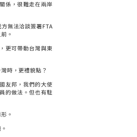
關係，很難走在兩岸
方無法洽談簽署FTA
之前。
，更可帶動台灣與東
台灣時，更禮貌點？
國友邦，我們的大使
員的做法。但也有駐
情形。
題。