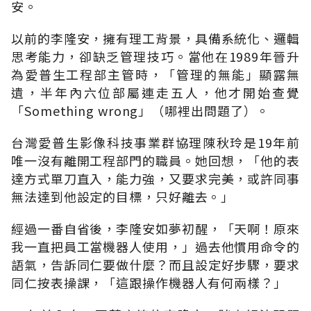
安。
以前的李隆安，擁有理工背景，具備系統化、邏輯
思考能力，卻缺乏管理技巧。當他在1989年晉升
為愛普生工程部主管時，「管理的無能」顯露無
遺，半年內六位部屬連走五人，他才開始查覺
「Something wrong」（哪裡出問題了）。
台灣愛普生影像科技事業群協理陳秋玲是19年前
唯一沒有離開工程部門的職員。她回想，「他的表
達方式單刀直入，能力強，又要求完美，或許同事
無法達到他設定的目標，只好離去。」
經過一番自省後，李隆安如夢初醒，「天啊！原來
我一直把員工當機器人使用，」過去他慣用命令的
語氣，告訴同仁要做什麼？而且設定好步驟，要求
同仁按表操課，「這跟操作機器人有何兩樣？」