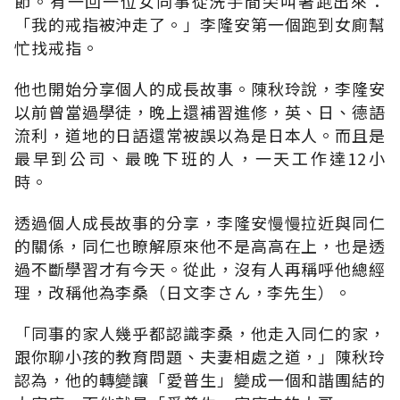
節。有一回一位女同事從洗手間尖叫著跑出來：
「我的戒指被沖走了。」李隆安第一個跑到女廁幫
忙找戒指。
他也開始分享個人的成長故事。陳秋玲說，李隆安
以前曾當過學徒，晚上還補習進修，英、日、德語
流利，道地的日語還常被誤以為是日本人。而且是
最早到公司、最晚下班的人，一天工作達12小
時。
透過個人成長故事的分享，李隆安慢慢拉近與同仁
的關係，同仁也瞭解原來他不是高高在上，也是透
過不斷學習才有今天。從此，沒有人再稱呼他總經
理，改稱他為李桑（日文李さん，李先生）。
「同事的家人幾乎都認識李桑，他走入同仁的家，
跟你聊小孩的教育問題、夫妻相處之道，」陳秋玲
認為，他的轉變讓「愛普生」變成一個和諧團結的