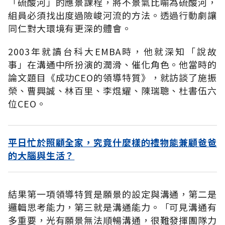
「硫酸河」的應景課程，將不景氣比喻為硫酸河，
組員必須找出度過險峻河流的方法。透過行動劇讓
同仁對大環境有更深的體會。
2003年就讀台科大EMBA時，他就深知「說故
事」在溝通中所扮演的潤滑、催化角色。他當時的
論文題目《成功CEO的領導特質》，就訪談了施振
榮、曹興誠、林百里、李焜耀、陳瑞聰、杜書伍六
位CEO。
平日忙於照顧全家，究竟什麼樣的禮物能兼顧爸爸
的大腦與生活？
結果第一項領導特質是願景的設定與溝通，第二是
邏輯思考能力，第三就是溝通能力。「可見溝通有
多重要，光有願景無法順暢溝通，很難發揮團隊力