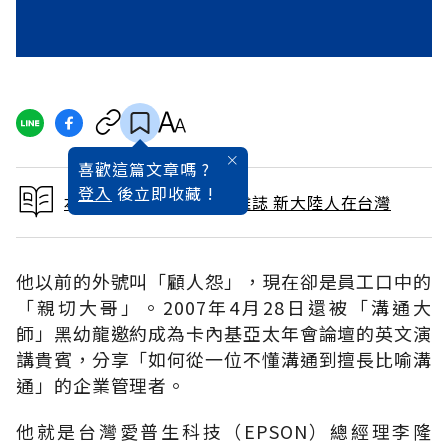
喜歡這篇文章嗎 ?
登入
後立即收藏 !
本文出自 2009 / 5月號雜誌 新大陸人在台灣
他以前的外號叫「顧人怨」，現在卻是員工口中的
「親切大哥」。2007年4月28日還被「溝通大
師」黑幼龍邀約成為卡內基亞太年會論壇的英文演
講貴賓，分享「如何從一位不懂溝通到擅長比喻溝
通」的企業管理者。
他就是台灣愛普生科技（EPSON）總經理李隆