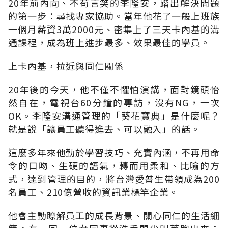
20年前內向、不苟言笑的李隆安，踏出解決問題
的第一步：尋找專家協助。當年他花了一般上班族
一個月薪資3萬2000元、密集上了三天卡內基的溝
通課程，成為班上進步最多、效果最佳的學員。
上卡內基，拉近與同仁關係
20年後的今天，他不僅不懼怕演講，面對鏡頭怡
然自在，電視台60分鐘的專訪，沒有NG，一次
OK。李隆安溝通管理的「葵花寶典」是什麼呢？
就是說「讓員工聽得進去、可以融入」的話。
這麼多年來他勤於學習技巧、充實內涵，不再用命
令的口吻、生硬的語氣，轉而用柔和、比喻的方
式，達到管理的目的，將台灣愛普生帶領成為200
名員工、210億營收的資訊業標竿企業。
他會主動瞭解員工的成長背景、關心同仁的生活細