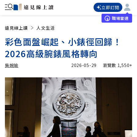
立即訂閱
職場雷達
遠見線上讀
人文生活
彩色面盤崛起、小錶徑回歸！
2026高級腕錶風格轉向
吳婉瑜
2026-05-29
瀏覽數
1,550+
加入追蹤
吳婉瑜