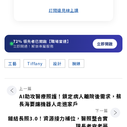
訂閱遠見線上讀
72%
領先者已開啟【職場雷達】
立即開啟
立即開通！解鎖專屬服務
工藝
Tiffany
設計
腕錶
上一篇
AI助攻醫療照護！鎖定病人離院後需求，蔡
長海要讓機器人走進家戶
下一篇
鏈結長照3.0！資源接力補位，醫照整合實
現長者安老夢