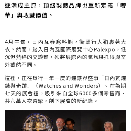
逐漸成主流，頂級製錶品牌也重新定義「奢
華」與收藏價值。
4月中旬，日內瓦春寒料峭，街頭行人猶裹著大
衣。然而，踏入日內瓦國際展覽中心Palexpo，低
沉但熱絡的交談聲，卻將展館內的氣氛烘托得與室
外截然不同。
這裡，正在舉行一年一度的鐘錶界盛事「日內瓦鐘
錶與奇蹟」（Watches and Wonders）。在為期
七天的展會裡，吸引來自全球6000多個零售商、
共六萬人次齊聚，創下展會的新紀錄。