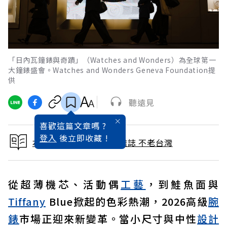
「日內瓦鐘錶與奇蹟」（Watches and Wonders）為全球第一
大鐘錶盛會。Watches and Wonders Geneva Foundation提
供
聽遠見
喜歡這篇文章嗎 ?
登入
後立即收藏 !
本文出自 2026 / 6月號雜誌 不老台灣
從超薄機芯、活動偶
工藝
，到鮭魚面與
Tiffany
Blue掀起的色彩熱潮，2026高級
腕
錶
市場正迎來新變革。當小尺寸與中性
設計