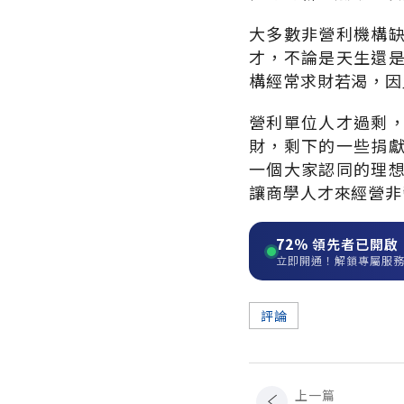
大多數非營利機構
才，不論是天生還
構經常求財若渴，因
營利單位人才過剩
財，剩下的一些捐
一個大家認同的理
讓商學人才來經營非
72%
領先者已開啟
立即開通！解鎖專屬服
評論
上一篇