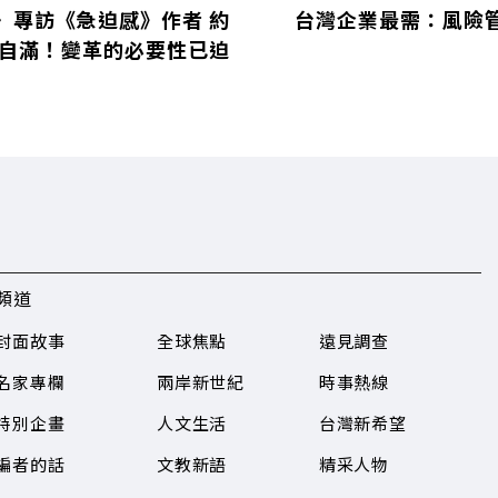
〉專訪《急迫感》作者 約
台灣企業最需：風險
止自滿！變革的必要性已迫
頻道
封面故事
全球焦點
遠見調查
名家專欄
兩岸新世紀
時事熱線
特別企畫
人文生活
台灣新希望
編者的話
文教新語
精采人物