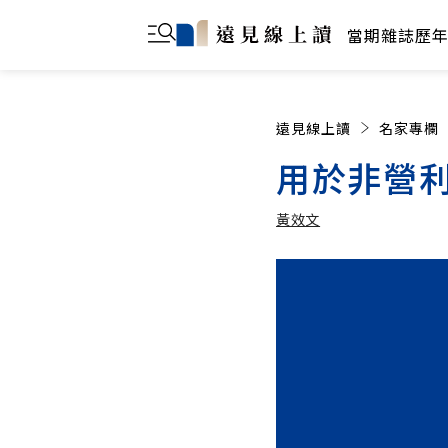
當期雜誌
歷
遠見線上讀
名家專欄
用於非營利
黃效文
黃效文