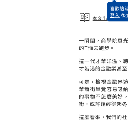
喜歡這篇
登入
後
本文出自 2009
一瞬間，商學院風
的T恤去跑步。
這一代才華洋溢、
才若渴的金融業甚至
可是，檢視金融界
華爾街畢竟容易吸
的事物不怎麼美好
街，或許還經得起冬
這麼看來，我們的社