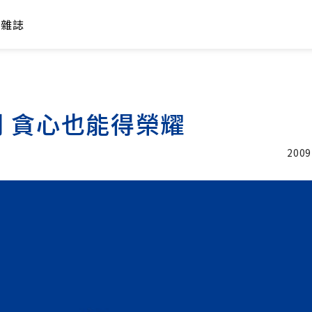
年雜誌
 貪心也能得榮耀
2009
加入追蹤