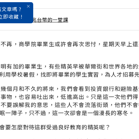
文章嗎 ?
立即收藏 !
 / 3月號雜誌 一兆台幣的一堂課
光不再，商學院畢業生或許會再次思忖，星期天早上還
聰明有加的畢業生，有些精英早被華爾街和世界各地的
利用學校暑假，找即將畢業的學生實習，為人才招募
這幾個月和不久的將來，我們會看到投資銀行和避險基
納事物，也容易吐出來，低進高出。只是這一次他們得
。不要誤解我的意思，這些人不會流落街頭，他們不會
眠一陣子，只不過，這一次卻會是一個漫長的寒冬。
會要怎麼對待這群受過良好教育的精英呢？