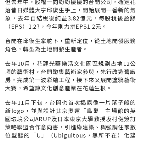
但去年中，股權一向紛紛擾擾的台開公司，確定花
落昔日媒體大亨邱復生手上，開始展開一番新的氣
象，去年自結稅後純益3.82億元，每股稅後盈餘
（EPS）1.27，今年則力拚EPS1.2元。
台開在邱復生掌舵下，重新定位，從土地開發服務
角色，轉型為土地開發生產者。
去年10月，花蓮光華樂活文化園區規劃占地12公
頃的藝術村，台開邀集藝術家參與，先行改造舊廠
房，完成第一波彩繪工程，接下來又展開塗鴉藝術
大賽，希望讓文化創意產業在花蓮生根。
去年11月下旬，台開也首次揭露像一片葉子般的
新logo，並與設計北京奧運「鳥巢」主場館的英
國環境公司ARUP及日本東京大學教授坂村健簽訂
策略聯盟合作意向書，引進綠建築、與強調住家數
位型態的「U」（Ubiguitous，無所不在）化建