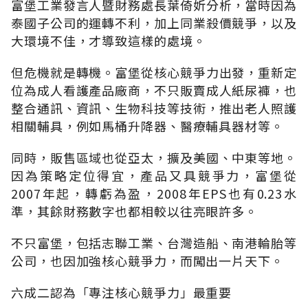
富堡工業發言人暨財務處長葉倚妡分析，當時因為
泰國子公司的運轉不利，加上同業殺價競爭，以及
大環境不佳，才導致這樣的處境。
但危機就是轉機。富堡從核心競爭力出發，重新定
位為成人看護產品廠商，不只販賣成人紙尿褲，也
整合通訊、資訊、生物科技等技術，推出老人照護
相關輔具，例如馬桶升降器、醫療輔具器材等。
同時，販售區域也從亞太，擴及美國、中東等地。
因為策略定位得宜，產品又具競爭力，富堡從
2007年起，轉虧為盈，2008年EPS也有0.23水
準，其餘財務數字也都相較以往亮眼許多。
不只富堡，包括志聯工業、台灣造船、南港輪胎等
公司，也因加強核心競爭力，而闖出一片天下。
六成二認為「專注核心競爭力」最重要