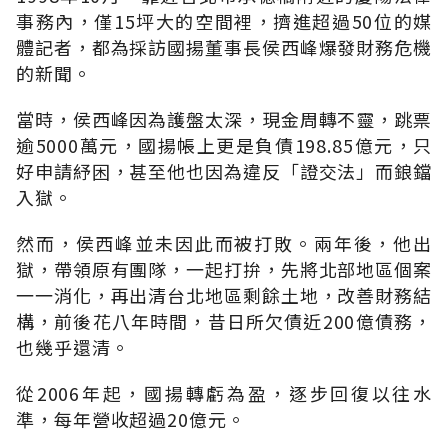
事務內，僅15坪大的空間裡，擠進超過50位的媒
體記者，都為採訪國揚董事長侯西峰爆發財務危機
的新聞。
當時，侯西峰因為護盤太深，現金周轉不靈，跳票
逾5000萬元，國揚帳上更是負債198.85億元，只
好申請紓困，甚至他也因為違反「證交法」而鋃鐺
入獄。
然而，侯西峰並未因此而被打敗。兩年後，他出
獄，帶領原有團隊，一起打拚，先將北部地區個案
一一消化，再出清台北地區剩餘土地，改善財務結
構，前後花八年時間，昔日所欠債近200億債務，
也幾乎還清。
從2006年起，國揚轉虧為盈，逐步回復以往水
準，每年營收超過20億元。