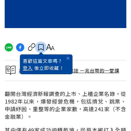
喜歡這篇文章嗎 ?
登入
後立即收藏 !
本文出自 2009 / 3月號雜誌 一兆台幣的一堂課
翻開台灣經濟新報調查的上巿、上櫃企業名錄，從
1982年以來，爆發經營危機，包括擠兌、跳票、
申請紓困、重整等的企業家數，高達241家（不含
金融業）。
其中僅有49家成功扭轉乾坤，從原本被打入全額