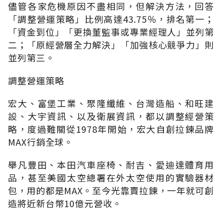
儘管各家危機原因不盡相同，但解決方法，回答
「調整營運策略」比例高達43.75％，排名第一；
「資金到位」「更換董監事或專業經理人」並列第
二；「原經營層全力解決」「加強核心競爭力」則
並列第三。
調整營運策略
宏大、富堡工業、聚隆纖維、台灣造船、和旺建
設、大宇資訊、以及衛展資訊，都以調整經營策
略，度過難關從1978年開始，宏大自創拉鍊品牌
MAX行銷全球。
舉凡豐田、本田汽車座椅、耐吉、愛迪達體育用
品，甚至美國太空總署在外太空使用的實驗器材
包，用的都是MAX。至今光靠賣拉鍊，一年就可創
造將近新台幣10億元營收。