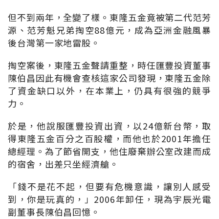
但不到兩年，全變了樣。東隆五金竟被第二代范芳
源、范芳魁兄弟掏空88億元，成為亞洲金融風暴
後台灣第一家地雷股。
掏空案後，東隆五金聲請重整，時任匯豐投資董事
陳伯昌因此有機會查核這家公司發現，東隆五金除
了資金缺口以外，在本業上，仍具有很強的競爭
力。
於是，他說服匯豐投資出資，以24億新台幣，取
得東隆五金百分之百股權，而他也於2001年擔任
總經理。為了節省開支，他住廢棄辦公室改建而成
的宿舍，出差只坐經濟艙。
「錢不是花不起，但要有危機意識，讓別人感受
到，你是玩真的，」2006年卸任，現為宇辰光電
副董事長陳伯昌回憶。