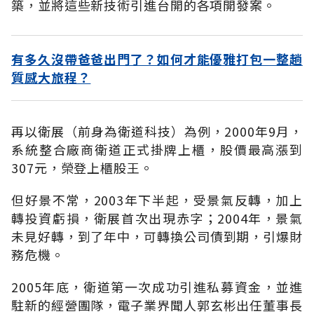
築，並將這些新技術引進台開的各項開發案。
有多久沒帶爸爸出門了？如何才能優雅打包一整趟
質感大旅程？
再以衛展（前身為衛道科技）為例，2000年9月，
系統整合廠商衛道正式掛牌上櫃，股價最高漲到
307元，榮登上櫃股王。
但好景不常，2003年下半起，受景氣反轉，加上
轉投資虧損，衛展首次出現赤字；2004年，景氣
未見好轉，到了年中，可轉換公司債到期，引爆財
務危機。
2005年底，衛道第一次成功引進私募資金，並進
駐新的經營團隊，電子業界聞人郭玄彬出任董事長