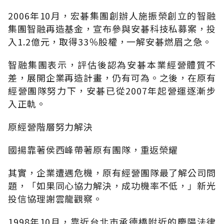
2006年10月，宏碁集團創辦人施振榮創立的智融
集團智融再造基金，宣布參與安碁科技私募案，投
入1.2億元，取得33％股權，一解安碁燃眉之急。
智融集團表示，評估後認為安碁本業經營體質不
差，展開企業再造計畫，仍有可為。之後，在原有
經營團隊努力下，安碁已從2007年起營運逐漸步
入正軌。
原經營階層努力解決
國揚靠著侯西峰帶著原有團隊，重返榮耀
其實，企業遭遇危機，原有經營團隊最了解公司問
題，「如果同心協力解決，成功機率不低，」新光
投信協理謝雲龍觀察。
1998年10月，靠近台北巿承德橋附近的慶陽法律