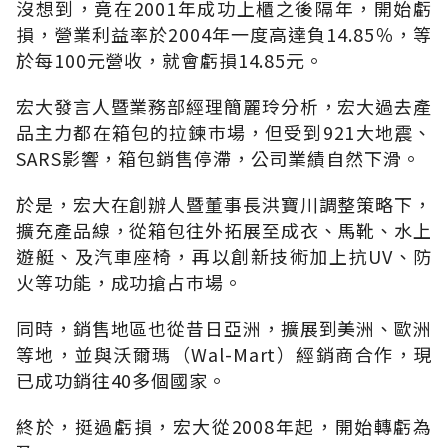
沒想到，竟在2001年成功上櫃之後隔年，開始虧
損，營業利益率於2004年一度高達負14.85％，等
於每100元營收，就會虧損14.85元。
宏大發言人暨業務部經理簡麗玲分析，宏大過去產
品主力都在箱包的拉鍊巿場，但受到921大地震、
SARS影響，箱包銷售停滯，公司業績自然下滑。
於是，宏大在創辦人暨董事長洪寶川調整策略下，
擴充產品線，從箱包往外拓展至成衣、馬靴、水上
遊艇、及汽車座椅，再以創新技術加上抗UV、防
火等功能，成功搶占巿場。
同時，銷售地區也從昔日亞洲，擴展到美洲、歐洲
等地，並與沃爾瑪（Wal-Mart）經銷商合作，現
已成功銷往40多個國家。
終於，挺過虧損，宏大從2008年起，開始轉虧為