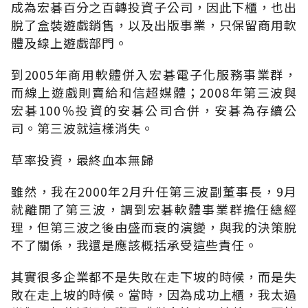
成為宏碁百分之百轉投資子公司，因此下櫃，也出
脫了盒裝遊戲銷售，以及出版事業，只保留商用軟
體及線上遊戲部門。
到2005年商用軟體併入宏碁電子化服務事業群，
而線上遊戲則賣給和信超媒體；2008年第三波與
宏碁100％投資的安碁公司合併，安碁為存續公
司。第三波就這樣消失。
草率投資，最終血本無歸
雖然，我在2000年2月升任第三波副董事長，9月
就離開了第三波，調到宏碁軟體事業群擔任總經
理，但第三波之後由盛而衰的演變，與我的決策脫
不了關係，我還是應該概括承受這些責任。
其實很多企業都不是失敗在走下坡的時候，而是失
敗在走上坡的時候。當時，因為成功上櫃，我太過