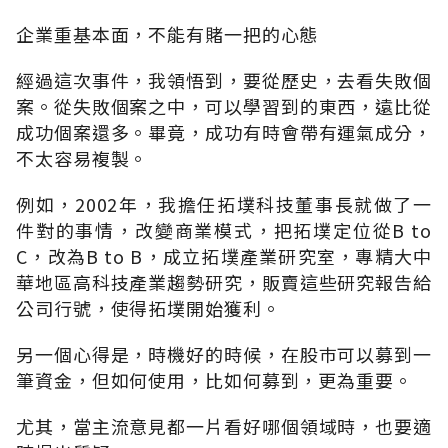
企業重基本面，不能有賭一把的心態
經過這次事件，我領悟到，要從歷史，去看失敗個
案。從失敗個案之中，可以學習到的東西，遠比從
成功個案還多。畢竟，成功有時會帶有運氣成分，
不太容易複製。
例如，2002年，我擔任拓墣科技董事長就做了一
件對的事情，改變商業模式，把拓墣定位從B to
C，改為B to B，成立拓墣產業研究室，專精大中
華地區高科技產業趨勢研究，販賣這些研究報告給
公司行號，使得拓墣開始獲利。
另一個心得是，時機好的時候，在股巿可以募到一
筆資金，但如何使用，比如何募到，更為重要。
尤其，當主流意見都一片看好哪個領域時，也要適