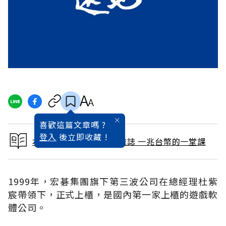
喜歡這篇文章嗎 ?
登入
後立即收藏 !
本文出自 2009 / 3月號雜誌 一兆台幣的一堂課
1999年，宏碁集團旗下第三波公司在總經理杜紫
宸帶領下，正式上櫃，是國內第一家上櫃的遊戲軟
體公司。