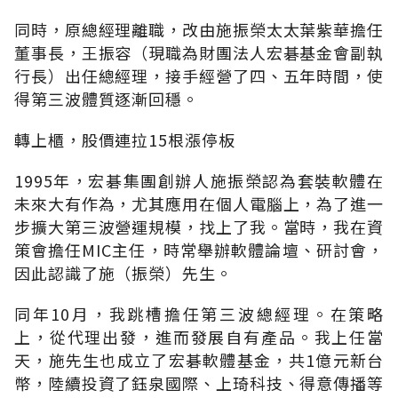
同時，原總經理離職，改由施振榮太太葉紫華擔任
董事長，王振容（現職為財團法人宏碁基金會副執
行長）出任總經理，接手經營了四、五年時間，使
得第三波體質逐漸回穩。
轉上櫃，股價連拉15根漲停板
1995年，宏碁集團創辦人施振榮認為套裝軟體在
未來大有作為，尤其應用在個人電腦上，為了進一
步擴大第三波營運規模，找上了我。當時，我在資
策會擔任MIC主任，時常舉辦軟體論壇、研討會，
因此認識了施（振榮）先生。
同年10月，我跳槽擔任第三波總經理。在策略
上，從代理出發，進而發展自有產品。我上任當
天，施先生也成立了宏碁軟體基金，共1億元新台
幣，陸續投資了鈺泉國際、上琦科技、得意傳播等