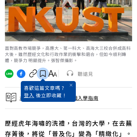
面對高教市場競爭，高應大、第一科大、高海大三校合併成高科
大後，雖然歷經文化和行政作業的衝擊和磨合，但如今順利轉
體，競爭力 明顯提升。張智傑攝影。
聽遠見
喜歡這篇文章嗎 ?
登入
後立即收藏 !
本文出自2026大學暨技職入學指南
歷經虎年海嘯的洗禮，台灣的大學，在去蕪
存菁後，將從「普及化」變為「精緻化」。