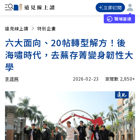
立即訂閱
職場雷達
遠見線上讀
特別企畫
六大面向、20帖轉型解方！後
海嘯時代，去蕪存菁變身韌性大
學
李建興
2026-02-23
瀏覽數
2,850+
加入追蹤
李建興