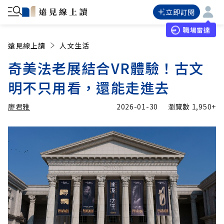
立即訂閱
職場雷達
遠見線上讀
人文生活
奇美法老展結合VR體驗！古文
明不只用看，還能走進去
廖君雅
2026-01-30
瀏覽數
1,950+
加入追蹤
廖君雅