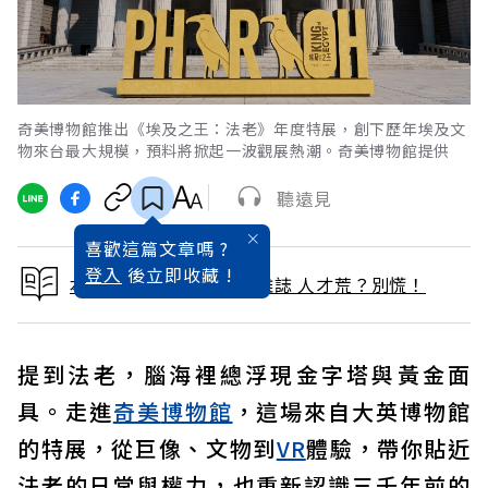
奇美博物館推出《埃及之王：法老》年度特展，創下歷年埃及文
物來台最大規模，預料將掀起一波觀展熱潮。奇美博物館提供
聽遠見
喜歡這篇文章嗎 ?
登入
後立即收藏 !
本文出自 2026 / 2月號雜誌 人才荒？別慌！
提到法老，腦海裡總浮現金字塔與黃金面
具。走進
奇美
博物館
，這場來自大英博物館
的特展，從巨像、文物到
VR
體驗，帶你貼近
法老的日常與權力，也重新認識三千年前的