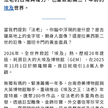
埃及
世界。
當我們提到「法老」，你腦中浮現的是什麼？是吉
薩高地上的金字塔、獅身人面像？還是拉美西斯二
世的巨像、圖坦卡門的黃金面具？
2026年，全世界掀起「埃及」熱。歷經20年建
造、耗資巨大的大埃及博物館（GEM），在2025
年11月1日於開羅開幕，首日就吸引1.8萬人參
觀。
無獨有偶的，緊湊籌備一年多，台南奇美博物館與
大英博物館聯手，重磅推出《埃及之王：法老》年
度特展，匯聚280件作品，從法老的多重角色出
發，透過巨型雕像、金飾珍寶、外交書信等珍罕文
物，一窺當時的統治樣貌，這也是歷年埃及法老文