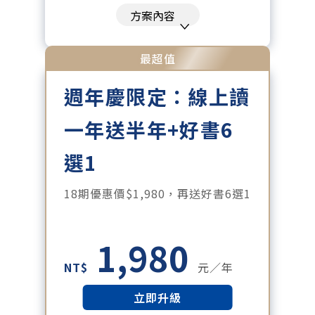
刊、特刊。​
方案內容
每「季」一場訂戶專屬空中沙龍。
每月下載編輯整理精華知識包。
最超值
訂閱專屬電子報：國際、金融、科
週年慶限定：線上讀
技趨勢報。
一年送半年+好書6
選1
18期優惠價$1,980，再送好書6選1
1,980
NT$
元／年
立即升級