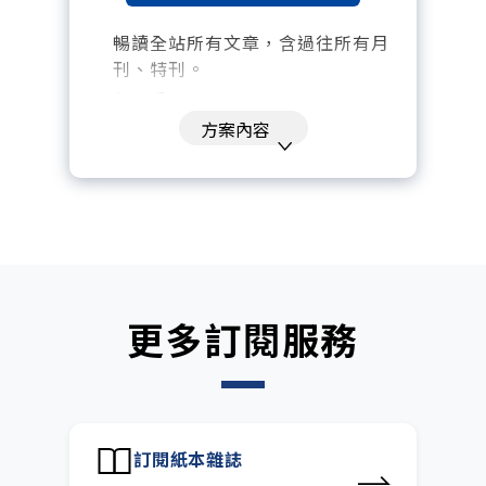
暢讀全站所有文章，含過往所有月
刊、特刊。​
每「季」一場訂戶專屬空中沙龍。
方案內容
訂閱到期自動扣款。
每月下載編輯整理精華知識包。
訂閱專屬電子報：國際、金融、科
技趨勢報。
更多訂閱服務
訂閱紙本雜誌