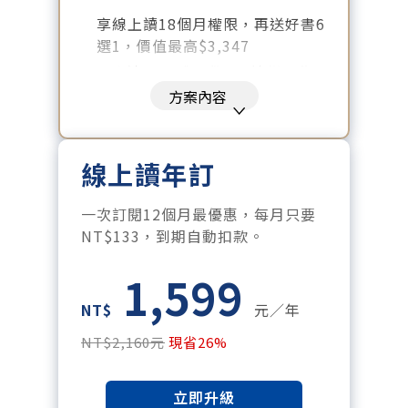
享線上讀18個月權限，再送好書6
選1，價值最高$3,347
好書清單：《大腦就是這樣工作
的》、《致富心態》、《高希均
方案內容
回憶錄》、《激素平衡瘦身
課》、《黃仁勳傳》、《一如既
往》
線上讀年訂
暢讀全站所有文章，含過往所有
月刊、特刊。​
一次訂閱12個月最優惠，每月只要
每「季」一場訂戶專屬空中沙
NT$133，到期自動扣款。
龍。
1,599
訂閱到期自動扣款。
每月下載編輯整理精華知識包。
NT$
元／年
訂閱專屬電子報：國際、金融、
NT$2,160元
現省26%
科技趨勢報。
立即升級