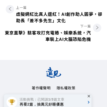
上一篇
虛擬網紅比真人還紅！AI創作助人圓夢，卻
助長「差不多先生」文化
下一篇
東京直擊》駭客攻打充電樁、娛樂系統，汽
車裝上AI大腦恐陷危機
著作權聲明
隱私權政策
×
Copyright© 1999~2026
活動挑戰：已閱讀1/3篇文章
遠見天下文化事業群. All rights reserved.
再看2篇，抽萬元好睡優惠