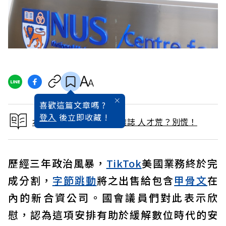
喜歡這篇文章嗎 ?
登入
後立即收藏 !
本文出自 2026 / 2月號雜誌 人才荒？別慌！
歷經三年政治風暴，
TikTok
美國業務終於完
成分割，
字節跳動
將之出售給包含
甲骨文
在
內的新合資公司。國會議員們對此表示欣
慰，認為這項安排有助於緩解數位時代的安