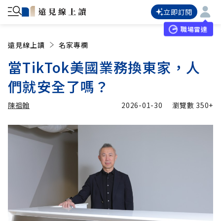
立即訂閱
職場雷達
遠見線上讀
名家專欄
當TikTok美國業務換東家，人
們就安全了嗎？
陳祖翰
2026-01-30
瀏覽數
350+
加入追蹤
陳祖翰