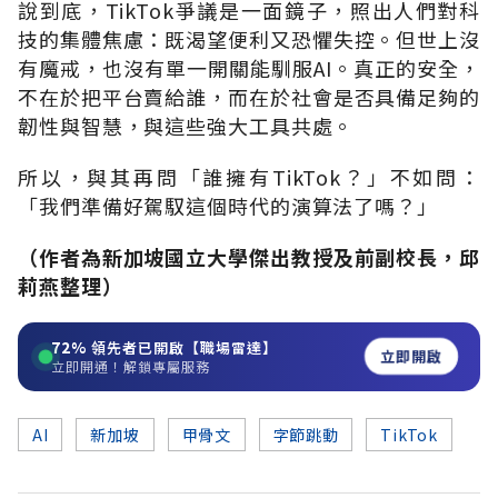
說到底，TikTok爭議是一面鏡子，照出人們對科
技的集體焦慮：既渴望便利又恐懼失控。但世上沒
有魔戒，也沒有單一開關能馴服AI。真正的安全，
不在於把平台賣給誰，而在於社會是否具備足夠的
韌性與智慧，與這些強大工具共處。
所以，與其再問「誰擁有TikTok？」不如問：
「我們準備好駕馭這個時代的演算法了嗎？」
（作者為新加坡國立大學傑出教授及前副校長，邱
莉燕整理）
72%
領先者已開啟【職場雷達】
立即開啟
立即開通！解鎖專屬服務
AI
新加坡
甲骨文
字節跳動
TikTok