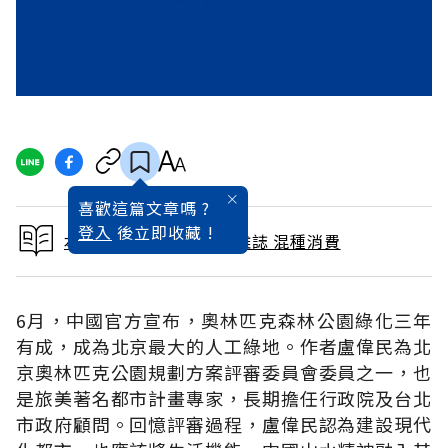
喜歡這篇文章嗎 ?
登入
後立即收藏 !
本文出自 2008 / 7月號雜誌 混種消費
6月，中國官方宣布，奧林匹克森林公園綠化三年
有成，成為北京最大的人工綠地。作者盧偉民為北
京奧林匹克公園規劃方案評審委員會委員之一，也
是旅美著名都市計畫專家，長期擔任行政院及台北
市政府顧問。回憶評審過程，盧偉民認為建設現代