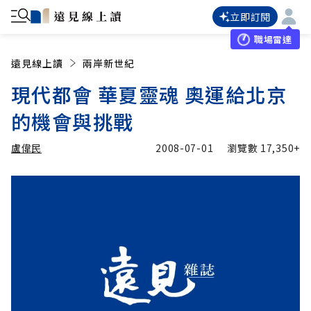
立即訂閱
職場雷達
遠見線上讀
兩岸新世紀
現代都會 華夏靈魂 奧運給北京
的機會與挑戰
盧偉民
2008-07-01
瀏覽數
17,350+
加入追蹤
盧偉民