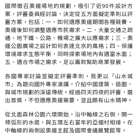
國際徵召奧運場地的規劃，吸引了近90件設計方
案，評審委員經討論，決定從五方面擬定準則以評
審方案，包括：一、如何適應奧運期間各種競賽，
奧運後如何調整適應市民需求。二、大量交通之疏
通、地下鐵、公路、機場之擴大以應需求；三、奧
運公園廣場之設計如何表達北京的風格；四、保護
環境尋求生態平衡，同時探索場地內有適當水面；
五、適合市場之需求，足以籌款幫助商業發展。
各國專家討論並擬定評審準則，我更以「山水城
市」為題向國外專家演講，介紹中國建築、造園、
與城市規劃的深遠傳統。經過四天四夜的評審，選
出首獎，不但適應奧運需要，並且頗有山水精神。
從北面森林公園六環開始，沿中軸線之右側，開一
條弧形的水道，與五環左右當年的亞運村相接。在
中軸線的兩側設奧運主館及國際會議展覽館等。