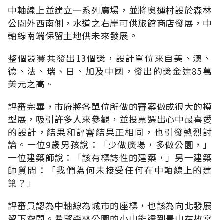
中軸線上並建立一系列廣場，並將奧運村設於森林
公園外西南側，水道之右岸可供旅館商店發展，中
軸線南端保留土地供未來發展。
整個競賽共發出13個獎，設計單位來自美、澳、
德、法、瑞、日、加及中國，發出的獎金達85萬
美元之高。
評審完畢，市府將各單位所做的審案做成很大的模
型展，吸引許多人來參觀，並投票選出心中最喜愛
的設計，結果和評審結果正相同，也引發熱烈討
論。一位9歲男孩說：「少做廣場，多做公園，」
一位建築師說：「該有標誌性的建築，」另一建築
師質問：「我們為何未接受任何在中軸線上的建
築？」
評審員認為中軸線為城市的座標，也該為向北發展
留下空間。希望森林公園的小山能達到景山在故宮