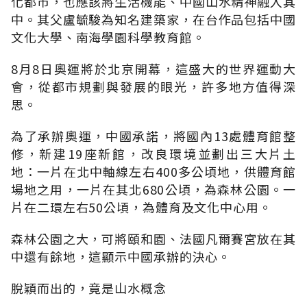
化都市，也應該將生活機能、中國山水精神融入其
中。其父盧毓駿為知名建築家，在台作品包括中國
文化大學、南海學園科學教育館。
8月8日奧運將於北京開幕，這盛大的世界運動大
會，從都市規劃與發展的眼光，許多地方值得深
思。
為了承辦奧運，中國承諾，將國內13處體育館整
修，新建19座新館，改良環境並劃出三大片土
地：一片在北中軸線左右400多公頃地，供體育館
場地之用，一片在其北680公頃，為森林公園。一
片在二環左右50公頃，為體育及文化中心用。
森林公園之大，可將頤和園、法國凡爾賽宮放在其
中還有餘地，這顯示中國承辦的決心。
脫穎而出的，竟是山水概念