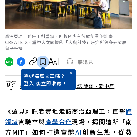
喬治亞理工雖是工科重鎮，但校內也有鼓勵創業的計畫
CREATE-X、重視人文關懷的「人與科技」研究所等多元發展。
曾子軒攝
聽遠見
喜歡這篇文章嗎 ?
登入
後立即收藏 !
本文出自 2025 / 8月號雜誌 脆弱．新中產
《遠見》記者實地走訪喬治亞理工，直擊
跨
領域
實驗室與
產學合作
現場，揭開這所「南
方MIT」如何打造實體
AI
創新生態，從教