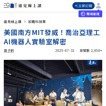
立即訂閱
職場雷達
遠見線上讀
前瞻科技業
美國南方MIT發威！喬治亞理工
AI機器人實驗室解密
曾子軒
2025-07-31
瀏覽數
2,450+
加入追蹤
曾子軒