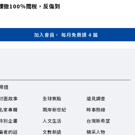
課徵100％關稅，反傷到
加入會員， 每月免費讀 4 篇
頻道
封面故事
全球焦點
遠見調查
名家專欄
兩岸新世紀
時事熱線
特別企畫
人文生活
台灣新希望
編者的話
文教新語
精采人物