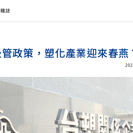
年雜誌
吸管政策，塑化產業迎來春燕
202
加入追蹤