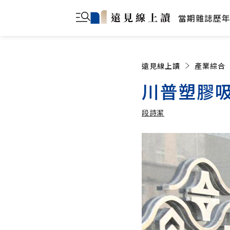
當期雜誌
歷
遠見線上讀
產業綜合
川普塑膠
段詩潔
段詩潔