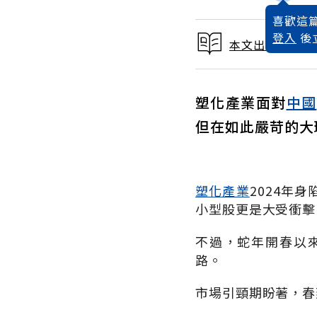
喜歡這篇
登入
後
本文出自 2025
塑化產業面對
中國
但在如此嚴苛的大
塑化產業
2024
年身
小型股更是大受衝擊
不過，蛇年開春以
路。
市場引頸期盼著，春