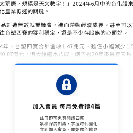
太荒唐，規模是天文數字！」
2024
年
6
月中的台化股
化產業低迷的關鍵。
產品創造無數就業機會，進而帶動經濟成長。甚至可以
往台塑四寶的獲利穩定，還是不少存股族的心頭好。
4
年，台塑四寶合計營收
1.47
兆元，雖僅小幅減少
1.
40.07
億元，則大幅縮水八成，創下逾
20
年來最差表現
加入會員 每月免費讀4篇
註冊即可免費閱讀四篇​
累積深度知識，掌握時代變化​
立即加入會員，開始你的遠見