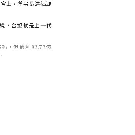
東會上，董事長洪福源
說，台塑就是上一代
5
％，但獲利
83.73
億
。