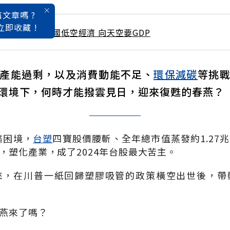
文章嗎 ?
立即收藏 !
 / 3月號雜誌 中國低空經濟 向天空要GDP
產能過剩，以及消費動能不足、
環保
減碳
等挑
環境下，何時才能撥雲見日，迎來復甦的春燕？
陷困境，
台塑
四寶股價腰斬、全年總市值蒸發約
1.27
兆
，塑化產業，成了
2024
年台股最大苦主。
來，在川普一紙回歸塑膠吸管的政策橫空出世後，帶
燕來了嗎？