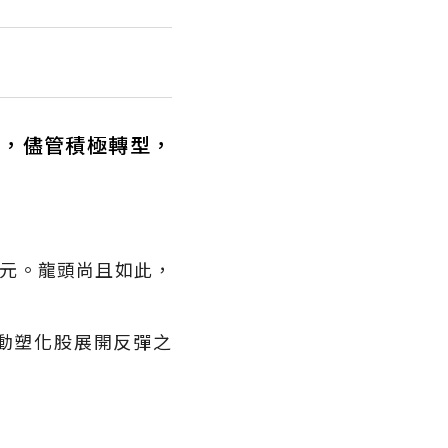
戰，儘管積極轉型，
元。龍頭尚且如此，
動塑化股展開反彈之