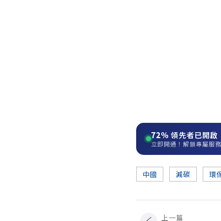
72%
領先者已開啟
立即開通！解鎖專屬服
中國
減碳
環
上一篇