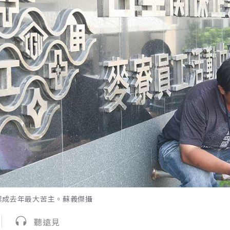
業成去年最大苦主。蘇義傑攝
聽遠見