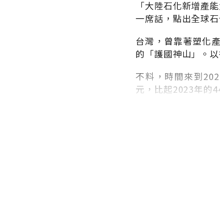
「大陸石化新增產能
一席話，點出全球石
台灣，曾靠著塑化
的「護國神山」。以
不料，時間來到
202
元，比起
2023
年的
4