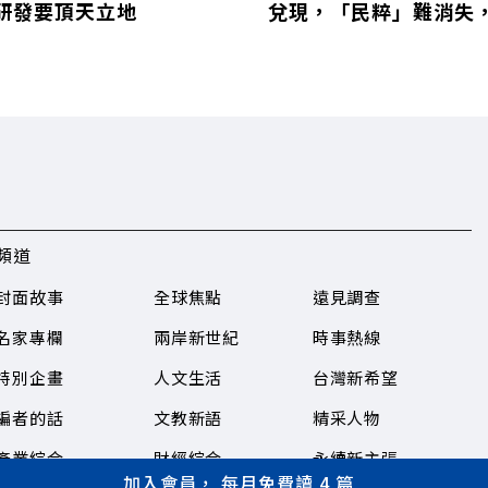
研發要頂天立地
兌現，「民粹」難消失
頻道
封面故事
全球焦點
遠見調查
名家專欄
兩岸新世紀
時事熱線
特別企畫
人文生活
台灣新希望
編者的話
文教新語
精采人物
產業綜合
財經綜合
永續新主張
加入會員， 每月免費讀 4 篇