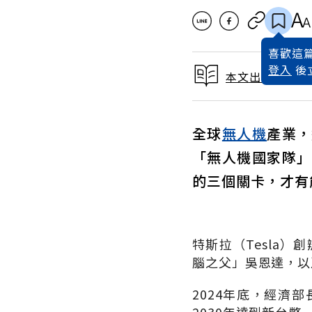
喜歡這篇
登入
後
本文出自 2025
全球
無人機
產業，
「無人機國家隊」
的三個關卡，才有
特斯拉（
Tesla
）創
腦之父」吳恩達，以
2024
年底，經濟部