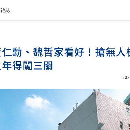
年雜誌
黃仁勳、魏哲家看好！搶無人
五年得闖三關
202
加入追蹤
加入追蹤