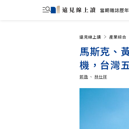
當期雜誌
歷
遠見線上讀
產業綜合
馬斯克、
機，台灣
郭逸
、
林仕祥
郭逸
林仕祥