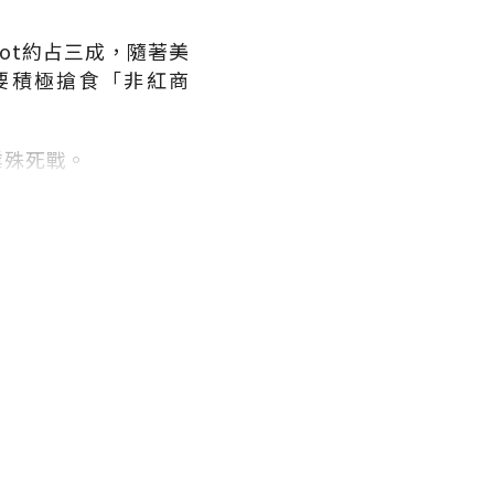
rot
約占三成，隨著美
要積極搶食「非紅商
業殊死戰。