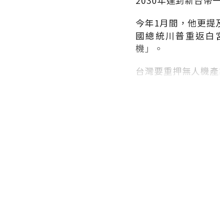
2030
年達到新台幣
今年
1
月間，他更提
國總統川普重返白
機」。
台灣要重押無人機產