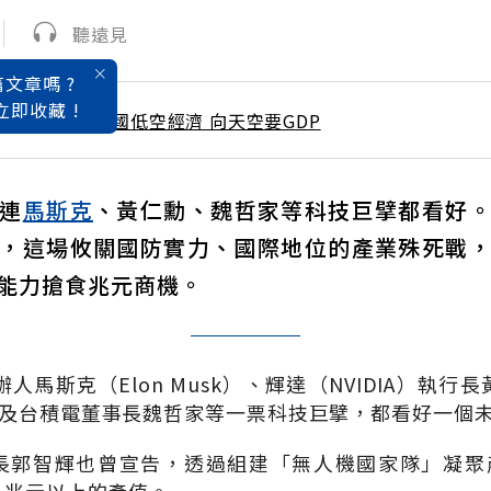
聽遠見
文章嗎 ?
立即收藏 !
 / 3月號雜誌 中國低空經濟 向天空要GDP
連
馬斯克
、黃仁勳、魏哲家等科技巨擘都看好
，這場攸關國防實力、國際地位的產業殊死戰
能力搶食兆元商機。
辦人馬斯克（
Elon Musk
）、輝達（
NVIDIA
）執行長
及台積電董事長魏哲家等一票科技巨擘，都看好一個
長郭智輝也曾宣告，透過組建「無人機國家隊」凝聚