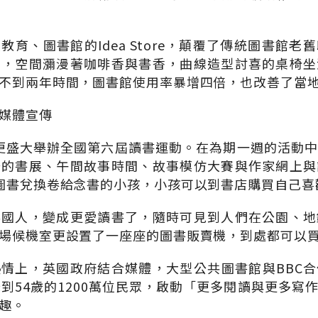
教育、圖書館的Idea Store，顛覆了傳統圖書館老
內，空間瀰漫著咖啡香與書香，曲線造型討喜的桌椅坐
不到兩年時間，圖書館使用率暴增四倍，也改善了當
媒體宣傳
英國更盛大舉辦全國第六屆讀書運動。在為期一週的活動
場的書展、午間故事時間、故事模仿大賽與作家網上與
圖書兌換卷給念書的小孩，小孩可以到書店購買自己喜
英國人，變成更愛讀書了，隨時可見到人們在公園、地
場候機室更設置了一座座的圖書販賣機，到處都可以
情上，英國政府結合媒體，大型公共圖書館與BBC
歲到54歲的1200萬位民眾，啟動「更多閱讀與更多寫
趣。