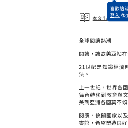
喜歡這篇
登入
後
本文出自 2007
全球閱讀熱潮
閱讀，讓歐美亞站在
21世紀是知識經
法。
上一世紀，世界各國
舞台轉移到教育與
美到亞洲各國莫不傾
閱讀，攸關國家以及
書館，希望塑造良好