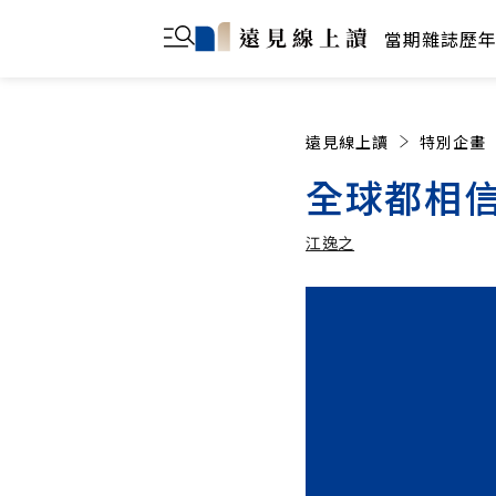
當期雜誌
歷
遠見線上讀
特別企畫
全球都相信
江逸之
江逸之