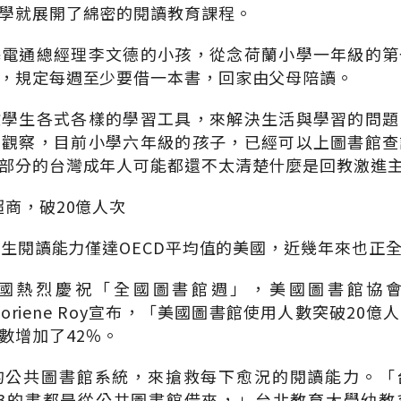
學就展開了綿密的閱讀教育課程。
基電通總經理李文德的小孩，從念荷蘭小學一年級的第
，規定每週至少要借一本書，回家由父母陪讀。
教學生各式各樣的學習工具，來解決生活與學習的問題
德觀察，目前小學六年級的孩子，已經可以上圖書館查
部分的台灣成年人可能都還不太清楚什麼是回教激進
超商，破20億人次
，學生閱讀能力僅達OECD平均值的美國，近幾年來也正
國熱烈慶祝「全國圖書館週」，美國圖書館協會（Ameri
）總裁Loriene Roy宣布，「美國圖書館使用人數突破2
數增加了42％。
的公共圖書館系統，來搶救每下愈況的閱讀能力。「
∕3的書都是從公共圖書館借來，」台北教育大學幼教