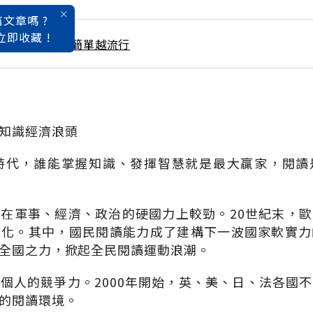
文章嗎 ?
立即收藏 !
 / 8月號雜誌 越簡單越流行
知識經濟浪頭
濟時代，誰能掌握知識、發揮智慧就是最大贏家，閱讀
在軍事、經濟、政治的硬國力上較勁。20世紀末，
文化。其中，國民閱讀能力成了建構下一波國家軟實力
全國之力，掀起全民閱讀運動浪潮。
個人的競爭力。2000年開始，英、美、日、法各國
的閱讀環境。