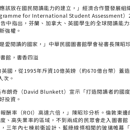
應該放在國民閱讀能力的建立，」經濟合作暨發展組織
amme for International Student Assessm
報告中指出，芬蘭、加拿大、英國學生的全球閱讀能力
新強權。
是愛閱讀的國家，」中華民國圖書館學會祕書長陳昭
圖書館，書香四溢
的英國，從1995年斥資10億英鎊（約670億台幣）
人次。
長布朗奇（David Blunkett）宣示「打造閱讀者的
好投資。
酬率（ROI）高達六倍，」陳昭珍分析。倫敦東邊的Tow
度、高失業率的區域，不到兩成的民眾會走入圖書館。
，三年內七棟前衛設計、藍綠線條相閒的玻璃帷幕「Idea