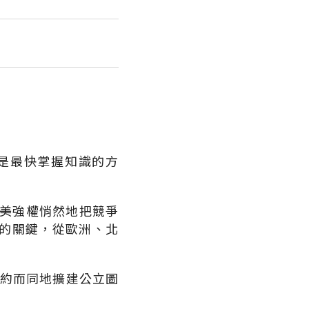
是最快掌握知識的方
歐美強權悄然地把競爭
的關鍵，從歐洲、北
不約而同地擴建公立圖