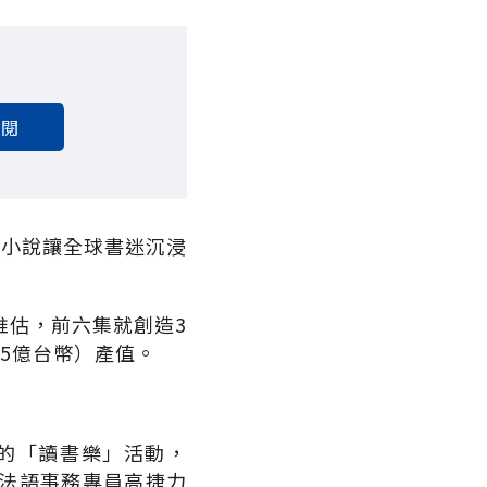
訂閱
過小說讓全球書迷沉浸
推估，前六集就創造3
65億台幣）產值。
月的「讀書樂」活動，
法語事務專員高捷力