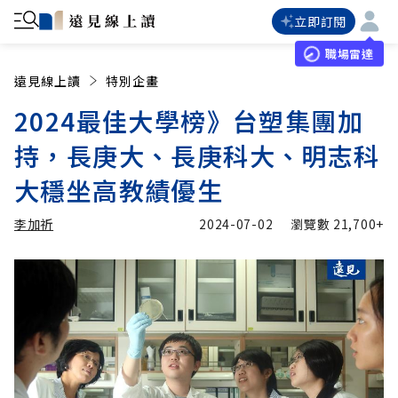
立即訂閱
職場雷達
遠見線上讀
特別企畫
2024最佳大學榜》台塑集團加
持，長庚大、長庚科大、明志科
大穩坐高教績優生
李加祈
2024-07-02
瀏覽數
21,700+
加入追蹤
李加祈