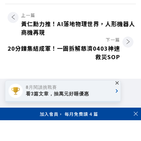
上一篇
黃仁勳力推！AI落地物理世界，人形機器人
商機再現
下一篇
20分鐘集結成軍！一圖拆解慈濟0403神速
救災SOP
×
8月閱讀挑戰賽
看3篇文章，抽萬元好睡優惠
加入會員， 每月免費讀 4 篇
著作權聲明
隱私權政策
Copyright© 1999~2026
遠見天下文化事業群. All rights reserved.