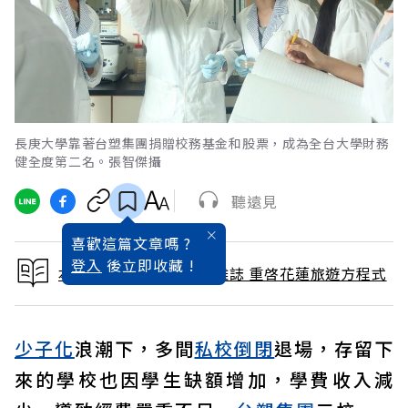
長庚大學靠著台塑集團捐贈校務基金和股票，成為全台大學財務
健全度第二名。張智傑攝
聽遠見
喜歡這篇文章嗎 ?
登入
後立即收藏 !
本文出自 2024 / 7月號雜誌 重啓花蓮旅遊方程式
少子化
浪潮下，多間
私校倒閉
退場，存留下
來的學校也因學生缺額增加，學費收入減