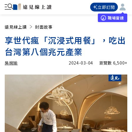
立即訂閱
職場雷達
遠見線上讀
封面故事
享世代瘋「沉浸式用餐」，吃出
台灣第八個兆元產業
吳婉瑜
2024-03-04
瀏覽數
6,500+
加入追蹤
吳婉瑜