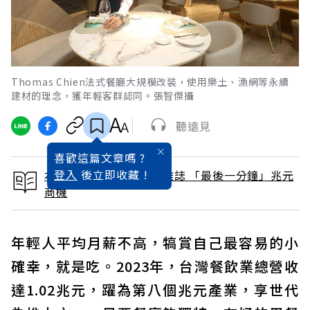
Thomas Chien法式餐廳大規模改裝，使用樂土、漁網等永續
建材的理念，獲年輕客群認同。張智傑攝
聽遠見
喜歡這篇文章嗎 ?
登入
後立即收藏 !
本文出自 2024 / 3月號雜誌 「最後一分鐘」兆元
商機
年輕人平均月薪不高，犒賞自己最容易的小
確幸，就是吃。2023年，台灣餐飲業總營收
達1.02兆元，躍為第八個兆元產業，享世代