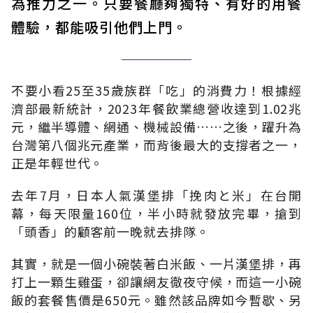
為推力之一。只要餐廳夠獨特、有好的用餐
體驗，都能吸引他們上門。
不要小看
25
至
35
歲族群「吃」的消費力！根據經
濟部最新統計，
2023
年餐飲業總營收達到
1.02
兆
元，繼半導體、網通、機械設備
……
之後，躍升為
台灣第八個兆元產業，而背後最大的支撐者之一，
正是年輕世代。
去年
7
月，日本人氣漢堡排「挽肉と米」在台開
幕，每天限量
160
位，半小時就發放完畢，搶到
「頭香」的顧客前一晚就去排隊。
其實，就是一個小碗裝著白米飯、一片漢堡排，再
打上一顆生雞蛋，卻讓網友徹夜守候，而這一小碗
飯的套餐售價是
650
元。雖然該品牌如今暫歇、另