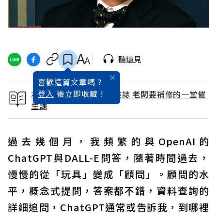
聽遠見
喜歡這篇文章嗎 ?
登入
後立即收藏 !
本文出自 2024 / 1月號雜誌 老闆要補修的一堂催
生課
過去幾個月，我頻繁的與OpenAI的
ChatGPT與DALL-E問答，隨著時間過去，
慢慢的從「玩具」變成「顧問」。顧問的水
平，概念式提問，答案都不錯，資料查詢的
詳細追問，ChatGPT通常或告訴我，到哪裡