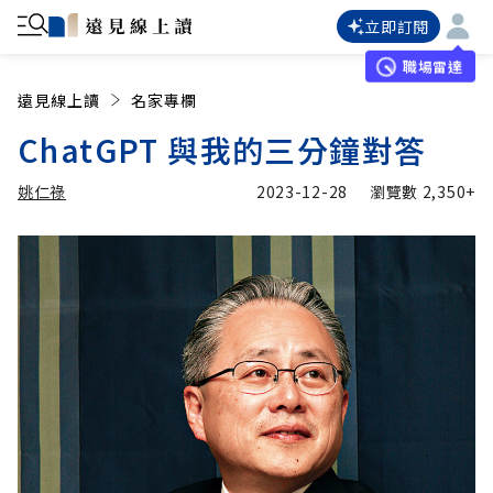
立即訂閱
職場雷達
遠見線上讀
名家專欄
ChatGPT 與我的三分鐘對答
姚仁祿
2023-12-28
瀏覽數
2,350+
加入追蹤
姚仁祿