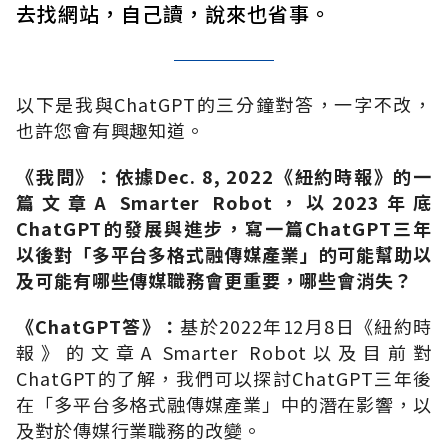
去找網站，自己讀，說來也省事。
以下是我與
ChatGPT
的三分鐘對答，一字不改，
也許您會有興趣知道。
《我問》：
依據
Dec. 8, 2022
《紐約時報》的一
篇文章
A Smarter Robot
，以
2023
年底
ChatGPT
的發展與進步，寫一篇
ChatGPT
三年
以後對「多平台多格式融傳媒產業」的可能幫助以
及可能有哪些傳媒職務會更重要，哪些會消失？
《
ChatGPT
答》：
基於
2022
年
12
月
8
日《紐約時
報》的文章
A Smarter Robot
以及目前對
ChatGPT
的了解，我們可以探討
ChatGPT
三年後
在「多平台多格式融傳媒產業」中的潛在影響，以
及對於傳媒行業職務的改變。