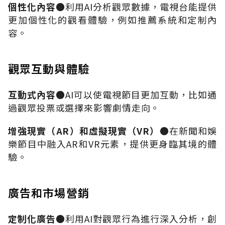
個性化內容
●
利用
AI
分析觀眾數據，電視台能提供
更加個性化的觀看體驗，例如推薦系統和定制內
容。
觀眾互動與體驗
互動式內容
●AI
可以使電視節目更加互動，比如通
過觀眾投票或選擇來影響劇情走向。
增強現實（
AR
）和虛擬現實（
VR
）
●
在新聞和娛
樂節目中融入
AR
和
VR
元素，提供更身臨其境的體
驗。
廣告和市場營銷
定制化廣告
●
利用
AI
對觀眾行為進行深入分析，創