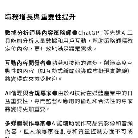
職務增長與重要性提升
數據分析師與內容策略師
●ChatGPT
等先進
AI
工
具能夠分析大量數據和用戶互動，幫助策略師精確
定位內容，更有效地滿足觀眾需求。
互動內容開發者
●
隨著
AI
技術的進步，創造高度互
動性的內容（如互動式新聞報導或虛擬現實體驗）
將變得愈來愈受歡迎。
AI
倫理與合規專家
●
由於
AI
技術在媒體產業中的日
益重要性，專門監督
AI
應用的倫理和合法性的專家
將變得更加重要。
多媒體製作專家
●AI
能輔助製作高品質影像和音頻
內容，但人類專家在創意和質量控制方面不可或