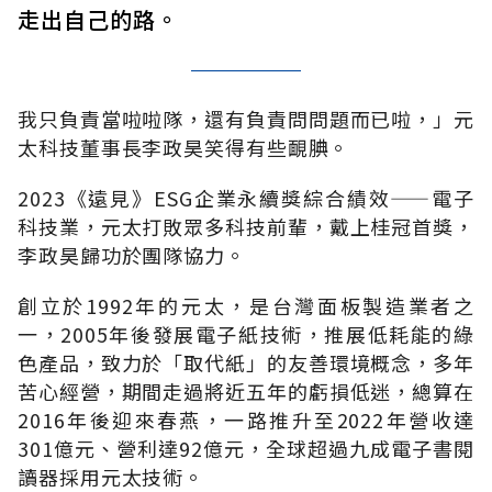
走出自己的路。
我只負責當啦啦隊，還有負責問問題而已啦，」元
太科技董事長李政昊笑得有些靦腆。
2023《遠見》ESG企業永續獎綜合績效——電子
科技業，元太打敗眾多科技前輩，戴上桂冠首獎，
李政昊歸功於團隊協力。
創立於1992年的元太，是台灣面板製造業者之
一，2005年後發展電子紙技術，推展低耗能的綠
色產品，致力於「取代紙」的友善環境概念，多年
苦心經營，期間走過將近五年的虧損低迷，總算在
2016年後迎來春燕，一路推升至2022年營收達
301億元、營利達92億元，全球超過九成電子書閱
讀器採用元太技術。