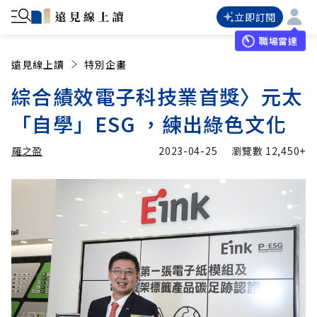
立即訂閱
職場雷達
遠見線上讀
特別企畫
綜合績效電子科技業首獎〉元太
「自學」ESG ，練出綠色文化
羅之盈
2023-04-25
瀏覽數
12,450+
加入追蹤
羅之盈