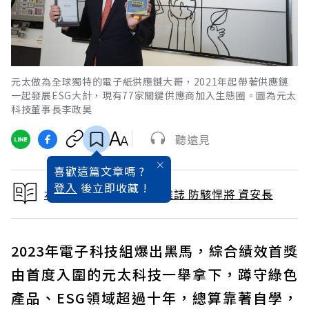
元太做為全球獨特的電子紙供應鏈大哥，2021年起帶著供應鏈
一起發展ESG大計，現有77家關鍵供應商加入生態圈。圖為元太
科技董事長李政昊
聽遠見
喜歡這篇文章嗎 ?
登入
後立即收藏 !
本文出自 2023 / 5月號雜誌 防駭悍將 資安長
2023年電子科技組爆出黑馬，綜合績效首獎
由首度入圍的元太科技一舉拿下，蹲守綠色
產品、ESG領域超過十年，總算靠著自學，