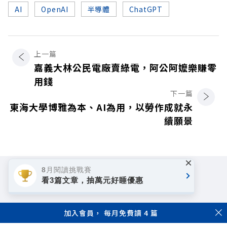
AI
OpenAI
半導體
ChatGPT
上一篇
嘉義大林公民電廠賣綠電，阿公阿嬤樂賺零
用錢
下一篇
東海大學博雅為本、AI為用，以勞作成就永
續願景
×
8月閱讀挑戰賽
看3篇文章，抽萬元好睡優惠
加入會員， 每月免費讀 4 篇
著作權聲明
隱私權政策