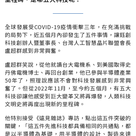
全球發展受
COVID-19
疫情衝擊三年，在充滿挑戰
的局勢下，近五個月內卻發生了五件事情，讓鈺創
科技創辦人暨董事長、台灣人工智慧晶片聯盟會長
盧超群感到非常興奮。
盧超群笑說，從他就讀台大電機系、到美國取得史
丹佛電機博士、再回台創業，他已參與半導體產業
50
年了，照理說應該不會對科技發展感到非常興
奮了。但從
2022
年
11
月，至今約五個月，有五大
科技卻讓他感受到巨大變革又將再爆發，人類科技
文明史將再度出現新的里程碑。
他特別接受《遠見雜誌》專訪，點出這五件突破的
關鍵，「這五件先進科技都具備相同的共通點，都
是以半導體為基礎，用半導體的設計、製造來達