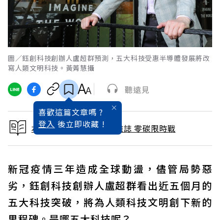
圖／鈺創科技創辦人盧超群預測，五大科技受惠半導體發展將改
寫人類文明科技。黃菁慧攝
聽遠見
喜歡這篇文章嗎 ?
登入
後立即收藏 !
本文出自 2023 / 4月號雜誌 零碳限時戰
新冠疫情三年造成全球動盪，儘管局勢惡
劣，鈺創科技創辦人盧超群看出近五個月的
五大科技突破，將為人類科技文明創下新的
里程碑。是哪五大科技呢？