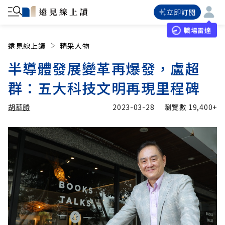
立即訂閱
職場雷達
遠見線上讀
精采人物
半導體發展變革再爆發，盧超
群：五大科技文明再現里程碑
胡華勝
2023-03-28
瀏覽數
19,400+
加入追蹤
胡華勝