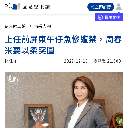
立即訂閱
職場雷達
遠見線上讀
精采人物
上任前屏東午仔魚慘遭禁，周春
米要以柔突圍
林仕祥
2022-12-16
瀏覽數
21,800+
加入追蹤
林仕祥