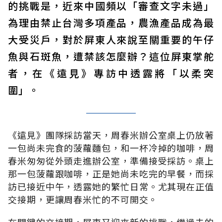
的挑戰是，近來中國頻以「審查文字未過」
為理由禁止台灣多項產品，農漁產品成為最
大受災戶，對於屏東人來說至關重要的午仔
魚與石斑魚，遭禁該怎麼辦？這位屏東掌舵
者，在《遠見》專訪中透露將「以柔突
圍」。
《遠見》團隊採訪當天，周春米辦公室桌上仍放著
一包尚未完食的菠蘿麵包，和一杯冷掉的咖啡，周
春米匆匆從外頭走進辦公室，準備接受採訪。桌上
那一包菠蘿跟咖啡，正是她尚未吃完的早餐，而採
訪已接近中午，透露她的繁忙日常。尤其現在正值
交接期，更讓周春米忙的不可開交。
在關鍵的交接期，屏東又迎來新的挑戰，繼過去的