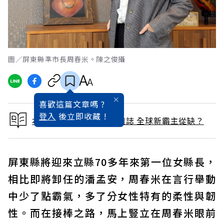
圖／屏東縣準市長周春米。陳之俊攝
喜歡這篇文章嗎 ?
登入
後立即收藏 !
本文出自 2023 / 1月號雜誌 全球新霸主從缺？
屏東縣將迎來立縣70多年來第一位女縣長，
相比即將卸任的潘孟安，周春米在言行舉動
中少了點霸氣，多了分女性特有的柔性與韌
性。而在接棒之路，馬上豎立在周春米眼前