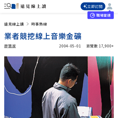
立即訂閱
職場雷達
遠見線上讀
時事熱線
業者競挖線上音樂金礦
廖慧淑
2004-05-01
瀏覽數
17,900+
加入追蹤
廖慧淑