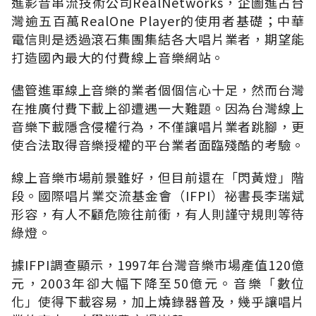
進影音串流技術公司RealNetworks，企圖進占台
灣逾五百萬RealOne Player的使用者基礎；中華
電信則是透過滾石集團集結各大唱片業者，期望能
打造國內最大的付費線上音樂網站。
儘管進軍線上音樂的業者個個信心十足，然而台灣
在推廣付費下載上卻遭遇一大難題。因為台灣線上
音樂下載隱含侵權行為，不僅讓唱片業者跳腳，更
使合法取得音樂授權的平台業者面臨殘酷的考驗。
線上音樂市場前景雖好，但目前還在「閃黃燈」階
段。國際唱片業交流基金會（IFPI）祕書長李瑞斌
形容，有人不顧危險往前衝，有人則謹守規則等待
綠燈。
據IFPI調查顯示，1997年台灣音樂市場產值120億
元，2003年卻大幅下降至50億元。音樂「數位
化」使得下載容易，加上燒錄器普及，幾乎讓唱片