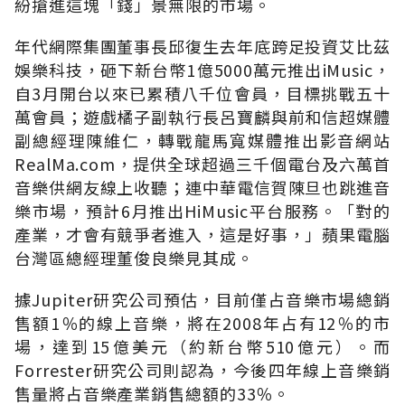
紛搶進這塊「錢」景無限的市場。
年代網際集團董事長邱復生去年底跨足投資艾比茲
娛樂科技，砸下新台幣1億5000萬元推出iMusic，
自3月開台以來已累積八千位會員，目標挑戰五十
萬會員；遊戲橘子副執行長呂寶麟與前和信超媒體
副總經理陳維仁，轉戰龍馬寬媒體推出影音網站
RealMa.com，提供全球超過三千個電台及六萬首
音樂供網友線上收聽；連中華電信賀陳旦也跳進音
樂市場，預計6月推出HiMusic平台服務。「對的
產業，才會有競爭者進入，這是好事，」蘋果電腦
台灣區總經理董俊良樂見其成。
據Jupiter研究公司預估，目前僅占音樂市場總銷
售額1％的線上音樂，將在2008年占有12％的市
場，達到15億美元（約新台幣510億元）。而
Forrester研究公司則認為，今後四年線上音樂銷
售量將占音樂產業銷售總額的33％。