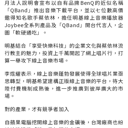
月法人說明會宣布以自有品牌BenQ的近似名稱
「QBand」推出音樂下載平台，並以七位數高價
邀得知名歌手蔡依林，擔任明基線上音樂播放器
Joybee全系列產品及「QBand」開台代言人，企
圖「軟硬通吃」。
明基結合「享受快樂科技」的企業文化與蔡依林流
行教主的魅力，投資上千萬開起了網上唱片行，打
算一舉攻下線上音樂市場。
李焜耀表示，線上音樂蓬勃發展使得全球唱片業亟
思轉型，明基希望建構正版線上音樂的平台，待大
陸付費機制成熟後，進一步推廣到彼岸廣大的市
場。
對的產業，才有競爭者加入
自蘋果電腦挖開線上音樂的金礦後，台灣廠商也紛