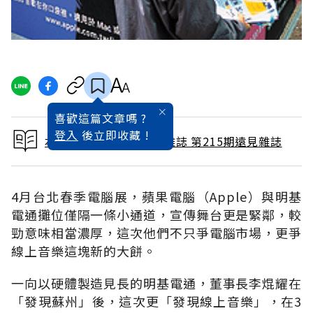
喜歡這篇文章嗎 ?
登入
後立即收藏 !
本文出自 2004 / 5月號雜誌 第215期遠見雜誌
4月台北春季電腦展，蘋果電腦（Apple）與明基
電通攤位僅隔一條小通道，宣傳舞台更是緊鄰，較
勁意味相當濃厚，這次他們不只爭電腦市場，更爭
線上音樂這塊新的大餅。
一向以硬體製造見長的明基電通，董事長李焜耀在
「發現蘇州」後，這次更「發現線上音樂」，在3