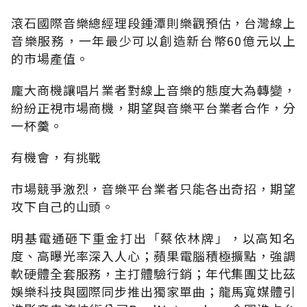
滾石國際音樂總經理段鍾潭則樂觀預估，台灣線上
音樂服務，一年最少可以創造新台幣60億元以上
的市場產值。
龐大商機讓唱片業者對線上音樂的態度大為轉變，
紛紛正視市場商機，期望與音樂平台業者合作，分
一杯羹。
有機會，有挑戰
市場競爭激烈，音樂平台業者只能各出奇招，期望
攻下自己的山頭。
明基電通砸下重金打出「蔡依林牌」，以高知名
度、高曝光率深入人心；蘋果電腦積極擴點，強調
軟硬體全套服務，主打體驗行銷；年代集團艾比茲
娛樂科技與國際同步推出獨家單曲；龍馬寬媒體引