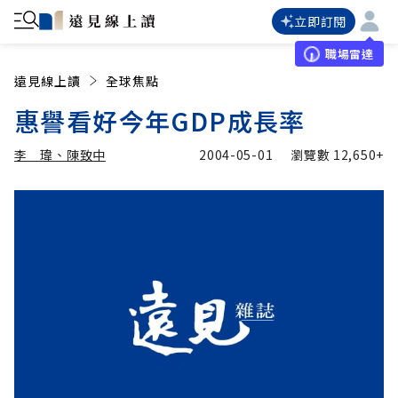
立即訂閱
職場雷達
遠見線上讀
全球焦點
惠譽看好今年GDP成長率
李 瑋、陳致中
2004-05-01
瀏覽數
12,650+
加入追蹤
李 瑋、陳致中