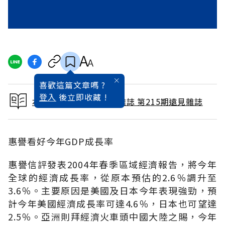
喜歡這篇文章嗎 ?
登入
後立即收藏 !
本文出自 2004 / 5月號雜誌 第215期遠見雜誌
惠譽看好今年GDP成長率
惠譽信評發表2004年春季區域經濟報告，將今年
全球的經濟成長率，從原本預估的2.6％調升至
3.6％。主要原因是美國及日本今年表現強勁，預
計今年美國經濟成長率可達4.6％，日本也可望達
2.5％。亞洲則拜經濟火車頭中國大陸之賜，今年