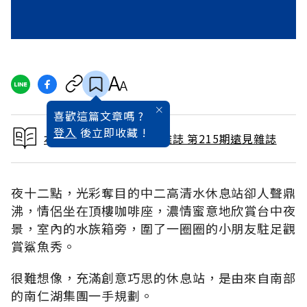
喜歡這篇文章嗎 ?
登入
後立即收藏 !
本文出自 2004 / 5月號雜誌 第215期遠見雜誌
夜十二點，光彩奪目的中二高清水休息站卻人聲鼎
沸，情侶坐在頂樓咖啡座，濃情蜜意地欣賞台中夜
景，室內的水族箱旁，圍了一圈圈的小朋友駐足觀
賞鯊魚秀。
很難想像，充滿創意巧思的休息站，是由來自南部
的南仁湖集團一手規劃。