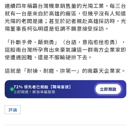
連續四年稱霸台灣機車銷售量的光陽工業，每三台
就有一台是來自於高雄的廠區，但幾乎沒有人知道
光陽的老闆是誰；甚至於記者親赴高雄採訪時，光
陽董事長柯弘明還是低調不願意接受採訪。
「扑斷手骨、顛倒勇」（台語，意指愈挫愈勇），
這股南台灣所孕育出來豪氣讓這一群南方企業家即
使遭遇困難，還是不服輸硬拚下去。
這就是「耐操、耐磨、拚第一」的南霸天企業家。
72%
領先者已開啟【職場雷達】
立即開啟
立即開通！解鎖專屬服務
評論