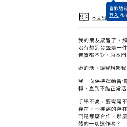
喜歡這篇
登入
後
本文出自 2004
我的朋友感冒了，
沒有想到發聲是一
音質都不對，原本開
她的話，讓我想起我
我一向保持運動習
轉，直到不能正常活
手舉不高，要彎彎
存在，一種痛的存
們是那麼合作、那
體的一切運作嗎？