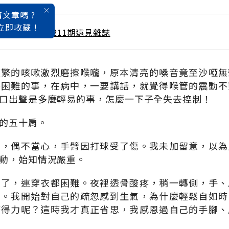
文章嗎 ?
立即收藏 !
 / 1月號雜誌 第211期遠見雜誌
頻繁的咳嗽激烈磨擦喉嚨，原本清亮的嗓音竟至沙啞無
件困難的事，在病中，一要講話，就覺得喉管的震動不
口出聲是多麼輕易的事，怎麼一下子全失去控制！
的五十肩。
慣，偶不當心，手臂因打球受了傷。我未加留意，以為
動，始知情況嚴重。
不了，連穿衣都困難。夜裡透骨酸疼，稍一轉側，手、
在。我開始對自己的疏忽感到生氣，為什麼輕鬆自如時
麼得力呢？這時我才真正省思，我感恩過自己的手腳、