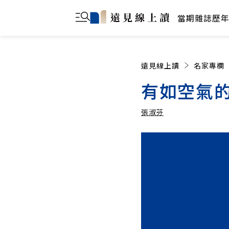
當期雜誌
歷
遠見線上讀
名家專欄
有如空氣
張淑芬
張淑芬