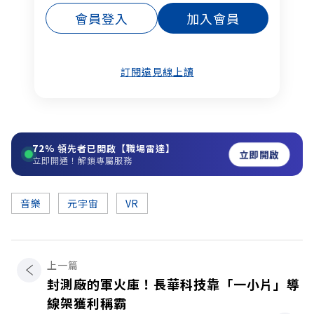
會員登入
加入會員
訂閱遠見線上讀
72%
領先者已開啟【職場雷達】
立即開啟
立即開通！解鎖專屬服務
音樂
元宇宙
VR
上一篇
封測廠的軍火庫！長華科技靠「一小片」導
線架獲利稱霸