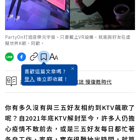
PartyOn打造音樂元宇宙，只要戴上VR設備，就能與好友在虛
擬世界K歌、同歡。
喜歡這篇文章嗎 ?
登入
後立即收藏 !
本文出自 2022 / 1月號雜誌 慢復甦時代
你有多久沒有與三五好友相約到KTV飆歌了
呢？自2021年底KTV解封至今，許多人仍擔
心疫情不敢前去，或是三五好友每日都忙著
各自工作、家庭，實在很難抽出時間，就算