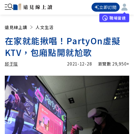
立即訂閱
職場雷達
遠見線上讀
人文生活
在家就能揪唱！PartyOn虛擬
KTV，包廂點開就尬歌
邱于瑄
2021-12-28
瀏覽數
29,950+
加入追蹤
邱于瑄