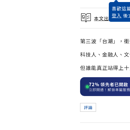
喜歡這篇
登入
後
本文出自 2003
第三波「台潮」，衝
科技人、金融人、文
但誰能真正站得上十
72%
領先者已開啟
立即開通！解鎖專屬服
評論