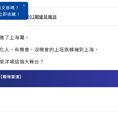
文章嗎 ?
立即收藏 !
 / 4月號雜誌 第202期遠見雜誌
進了上海灘。
化人，有機會、沒機會的上班族蜂擁到上海，
里洋場這個大舞台？
【職場雷達】
務