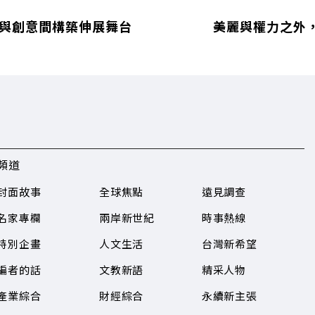
律與創意間構築伸展舞台
美麗與權力之外
頻道
封面故事
全球焦點
遠見調查
名家專欄
兩岸新世紀
時事熱線
特別企畫
人文生活
台灣新希望
編者的話
文教新語
精采人物
產業綜合
財經綜合
永續新主張