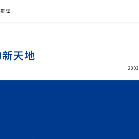
年雜誌
的新天地
2003
加入追蹤