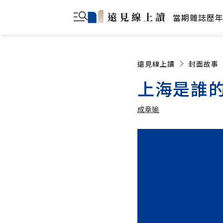
當期雜誌
歷
遠見線上讀
封面故事
上海是誰
成章瑜
成章瑜