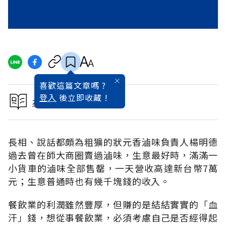
喜歡這篇文章嗎 ?
登入
後立即收藏 !
本文出自2002理財特刊
長相、說話都頗為粗獷的狀元香滷味負責人楊明德
過去曾在師大商圈賣過滷味，生意最好時，滿滿一
小貨車的滷味全部售罄，一天營收高達新台幣7萬
元；生意普通時也有幾千塊錢的收入。
餐飲業的利潤雖然豐厚，但賺的是結結實實的「血
汗」錢，想從事餐飲業，必須考慮自己是否經得起