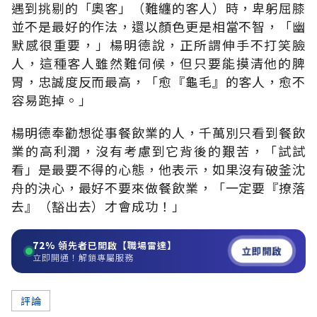
遇到挑剔的「奧客」（難纏的客人）時，卑躬屈膝
並不是最好的作法，還以顏色更是相當不智，「幽
默感很重要，」楊明德說，正所謂伸手不打笑臉
人，這種客人雖然難伺候，但只要能摸清他的脾
胃，忠誠度反而最高，「愈『龜毛』的客人，愈不
容易跑掉。」
楊明德奉勸想從事餐飲業的人，千萬別只看到餐飲
業的高利潤，沒有考慮到它背後的艱苦，「試試
看」是最要不得的心態，他表示，如果沒有破釜沈
舟的決心，最好不要來做餐飲業，「一定要『撩落
去』（豁出去）才會成功！」
72%
領先者已開啟【職場雷達】
立即開啟
立即開通！解鎖專屬服務
評論