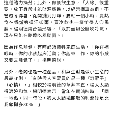
這種體力操勞；此外，做餐飲生意，「人緣」很重
要，放下身段才能財源廣進。以經營攤車為例，不
管嚴冬溽暑，從開攤到打烊，要站十個小時，賣熱
食在鍋爐旁揮汗如雨，賣冷飲也一樣忙得人仰馬
翻。楊明德用台語形容，「以前坐辦公廳吹冷氣，
現在只能在路邊吃風颱雨。」
因為作息顛倒，有時必須犧牲家庭生活，「你在補
眠時，你的小孩起床活動；你起來工作，你的小孩
又要去睡覺了，」楊明德說。
另外，老闆也是一種產品，和氣生財是做小生意的
最高守則，「有時候人客要買的是一種『奇蒙子』
（心情），」相較於楊明德的草莽率直，楊太太顯
得溫婉和氣，楊明德表示，當年在賣滷味時，「同
一地點，同一時段，我太太顧攤賺取的利潤硬是比
我顧攤多30％。」