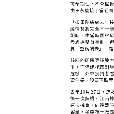
可預期性，不會搖
由王永慶接手當老闆
「如果陳總統去年
經情勢將完全不一
組時，由當時國會
考慮過雙首長制，
要「整碗端去」、是
核四的問題更讓雙
爭，而停建核四對
危機。外來投資者
資停擺，股票下跌等
去年10月27日，
後一次契機。江丙
這次機會，向連戰
容量，考慮核一廠