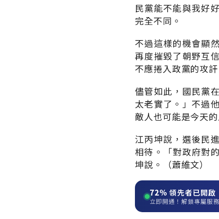
民黨能不能與我好
完全不同。
不過這樣的機會顯
再度摧毀了朝野互
不應捲入政黨的攻訐
儘管如此，國民黨
太老實了。」不過
敵人也可能是今天的
江丙坤說，選後民
相待。「對政府對
坤說。（蕭維文）
72%
領先者已開啟
立即開通！解鎖專屬服