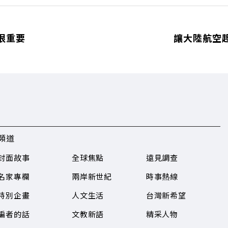
很重要
讓大陸航空
頻道
封面故事
全球焦點
遠見調查
名家專欄
兩岸新世紀
時事熱線
特別企畫
人文生活
台灣新希望
編者的話
文教新語
精采人物