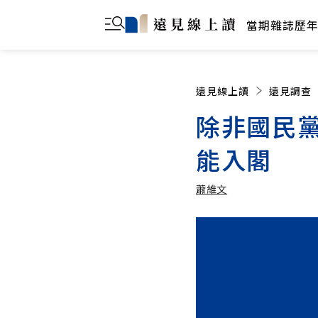
當期雜誌
歷
遠見線上讀
遠見調查
除非國民
能入閣
蕭維文
蕭維文