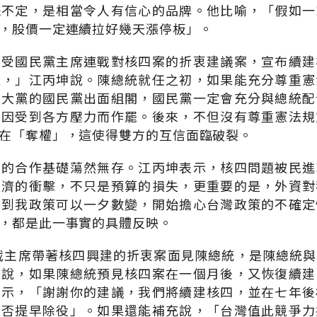
擺不定，是相當令人有信心的品牌。他比喻，「假如一
，股價一定連續拉好幾天漲停板」。
接受國民黨主席連戰對核四案的折衷建議案，宣布續建
樣，」江丙坤說。陳總統就任之初，如果能充分尊重憲
最大黨的國民黨出面組閣，國民黨一定會充分與總統配
但因受到各方壓力而作罷。後來，不但沒有尊重憲法規
在「奪權」，這使得雙方的互信面臨破裂。
方的合作基礎蕩然無存。江丙坤表示，核四問題被民進
經濟的衝擊，不只是預算的損失，更重要的是，外資對
看到我政策可以一夕數變，開始擔心台灣政策的不確定
，都是此一事實的具體反映。
連戰主席帶著核四興建的折衷案面見陳總統，是陳總統
坤說，如果陳總統預見核四案在一個月後，又恢復續建
表示，「謝謝你的建議，我們將續建核四，並在七年後
是否提早除役」。如果還能補充說，「台灣值此競爭力