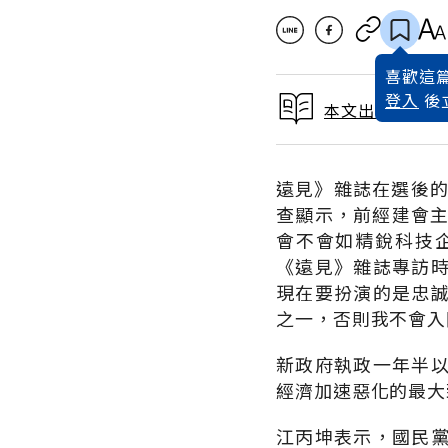
喜歡這篇
登入
後
本文出自 2002
遠見》雜誌在選後的
查顯示，前經建會主
會不會如精銳科技
《遠見》雜誌專訪
現在要扮演的是忠
之一，否則我不會入
新政府執政一年半
經濟加速惡化的最大
江丙坤表示，國民