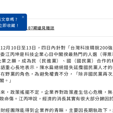
文章嗎 ?
立即收藏 !
 / 1月號雜誌 第187期遠見雜誌
12月10日至13日，四日內針對「台灣科技精銳200
委江丙坤是科技企業心目中閣揆最熱門的人選（得票
企業之願，成為民（民進黨）、國（國民黨）合作的
時語重心長地表示，陳水扁總統錯失延攬國民黨人才的
誠在野黨的角色，為避免權責不分，「除非國民黨再次
閣。」
以來，政策搖擺不定，企業界對政策產生信心危機，無
致命傷。江丙坤說，經濟的消長其實有很大部分歸因
黨財經團隊能得到企業界的青睞，主要因長期執政下，