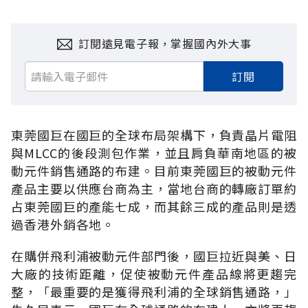
訂閱遠見電子報，掌握國內外大事
訂閱
東莞國巨在國巨的全球布局架構下，負責晶片電阻
與MLCC的後段測包作業，並且肩負華南地區的被
動元件銷售通路的布建。目前東莞國巨的被動元件
產品主要以供應台商為主，當地台商的轉廠訂單約
占東莞國巨的產能七成，而其餘三成的產品則是透
過香港外銷各地。
在購併飛利浦被動元件部門後，國巨拉近與美、日
大廠的技術距離，促使被動元件產品線將更趨完
整，「最重要的是獲得飛利浦的全球銷售通路，」