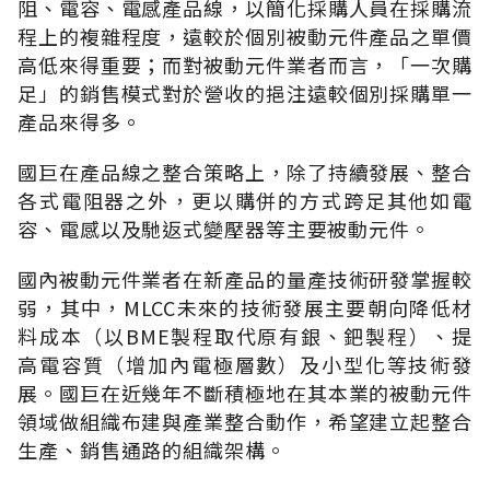
阻、電容、電感產品線，以簡化採購人員在採購流
程上的複雜程度，遠較於個別被動元件產品之單價
高低來得重要；而對被動元件業者而言，「一次購
足」的銷售模式對於營收的挹注遠較個別採購單一
產品來得多。
國巨在產品線之整合策略上，除了持續發展、整合
各式電阻器之外，更以購併的方式跨足其他如電
容、電感以及馳返式變壓器等主要被動元件。
國內被動元件業者在新產品的量產技術研發掌握較
弱，其中，MLCC未來的技術發展主要朝向降低材
料成本（以BME製程取代原有銀、鈀製程）、提
高電容質（增加內電極層數）及小型化等技術發
展。國巨在近幾年不斷積極地在其本業的被動元件
領域做組織布建與產業整合動作，希望建立起整合
生產、銷售通路的組織架構。