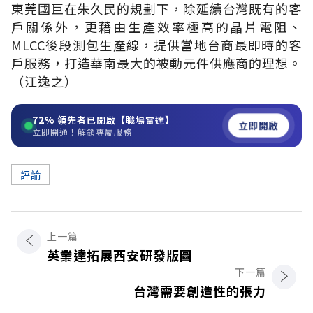
東莞國巨在朱久民的規劃下，除延續台灣既有的客
戶關係外，更藉由生產效率極高的晶片電阻、
MLCC後段測包生產線，提供當地台商最即時的客
戶服務，打造華南最大的被動元件供應商的理想。
（江逸之）
72%
領先者已開啟【職場雷達】
立即開啟
立即開通！解鎖專屬服務
評論
上一篇
英業達拓展西安研發版圖
下一篇
台灣需要創造性的張力