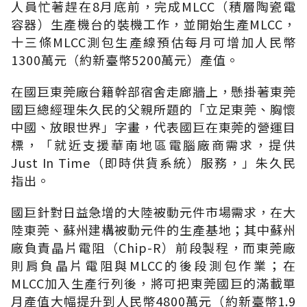
人員忙著趕在8月底前，完成MLCC（積層陶瓷電
容器）生產機台的裝機工作，並開始生產MLCC，
十三條MLCC測包生產線預估每月可增加人民幣
1300萬元（約新臺幣5200萬元）產值。
在國巨東莞廠台籍幹部宿舍走廊牆上，懸掛著東莞
國巨總經理朱久民的父親所題的「立足東莞、胸懷
中國、放眼世界」字畫，代表國巨在東莞的營運目
標，「就近支援華南地區電腦廠商需求，提供
Just In Time（即時供貨系統）服務，」朱久民
指出。
國巨針對日益急增的大陸被動元件市場需求，在大
陸東莞、蘇州建構被動元件的生產基地；其中蘇州
廠負責晶片電阻（Chip-R）前段製程，而東莞廠
則肩負晶片電阻與MLCC的後段測包作業；在
MLCC加入生產行列後，將可把東莞國巨的滿載單
月產值大幅提升到人民幣4800萬元（約新臺幣1.9