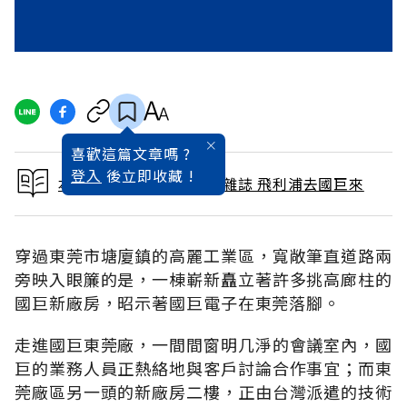
喜歡這篇文章嗎 ?
登入
後立即收藏 !
本文出自 2001 / 11月號雜誌 飛利浦去國巨來
穿過東莞市塘廈鎮的高麗工業區，寬敞筆直道路兩
旁映入眼簾的是，一棟嶄新矗立著許多挑高廊柱的
國巨新廠房，昭示著國巨電子在東莞落腳。
走進國巨東莞廠，一間間窗明几淨的會議室內，國
巨的業務人員正熱絡地與客戶討論合作事宜；而東
莞廠區另一頭的新廠房二樓，正由台灣派遣的技術