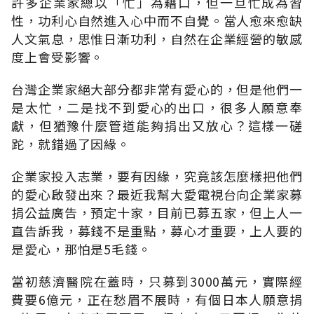
許多企業家總以「忙」為藉口，但一旦忙成為習
性，功利心自然進入心中而不自覺。當人愈來愈缺
人文氣息，思惟日漸功利，自然在企業經營的敏感
度上會受影響。
台灣企業家絕大部分都非常有愛心的，但是他們一
是太忙，二是找不到愛心的出口，很多人願意奉
獻，但猶豫什麼管道能夠捐出又放心？這樣一磋
跎，就錯過了因緣。
企業家投入志業，要有因緣，究竟該怎麼樣把他們
的愛心啟發出來？最近我幫大愛電視台向企業家募
捐公益廣告，預定十家，目前已募五家，但上人一
直告訴我，募錢不是重點，募心才重要，上人要的
是愛心，那怕是5毛錢。
當初慈濟醫院在蓋時，只募到3000萬元，實際經
費要6億元，正在愁眉不展時，有個日本人願意捐