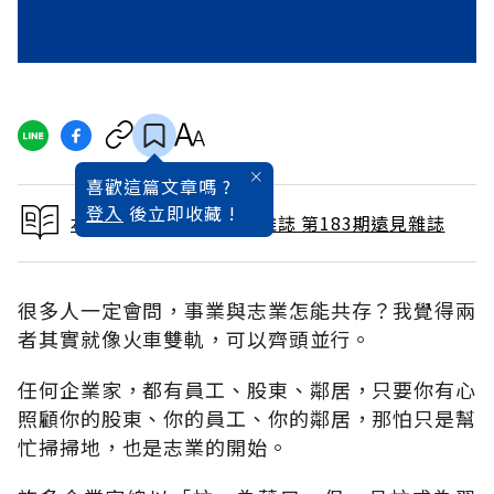
喜歡這篇文章嗎 ?
登入
後立即收藏 !
本文出自 2001 / 9月號雜誌 第183期遠見雜誌
很多人一定會問，事業與志業怎能共存？我覺得兩
者其實就像火車雙軌，可以齊頭並行。
任何企業家，都有員工、股東、鄰居，只要你有心
照顧你的股東、你的員工、你的鄰居，那怕只是幫
忙掃掃地，也是志業的開始。