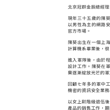
北京冠群金辰總經理
現年三十五歲的陳
以男性為主的網路
官方市場。
陳葵出生在一個上
計算機系畢業後，很
進入軍隊後，由於
設計工作。陳葵在
棄逐漸綻放光芒的軍
回顧七年多的軍中
機密的資訊安全業務
以女上尉階級退伍後
產品的銷售工作，期