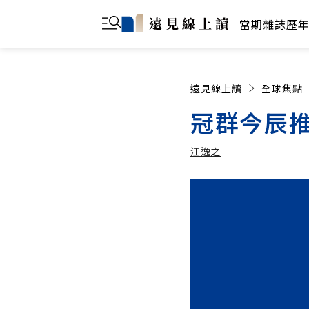
當期雜誌
歷
遠見線上讀
全球焦點
冠群今辰
江逸之
江逸之