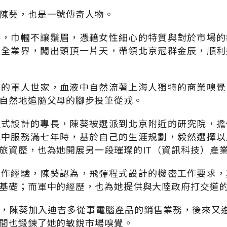
陳葵，也是一號傳奇人物。
葵，巾幗不讓鬚眉，憑藉女性細心的特質與對於市場的
安全業界，闖出頭頂一片天，帶領北京冠群金辰，順利
海的軍人世家，血液中自然流著上海人獨特的商業嗅覺
自然地追隨父母的腳步投筆從戎。
程式設計的專長，陳葵被選派到北京附近的研究院，擔
軍中服務滿七年時，基於自己的生涯規劃，毅然選擇以
旅資歷，也為她開展另一段璀璨的IT（資訊科技）產
工作經驗，陳葵認為，飛彈程式設計的機密工作要求，
基礎；而軍中的經歷，也為她提供與大陸政府打交道
，陳葵加入迪吉多從事電腦產品的銷售業務，後來又進
間也鍛鍊了她的敏銳市場嗅覺。