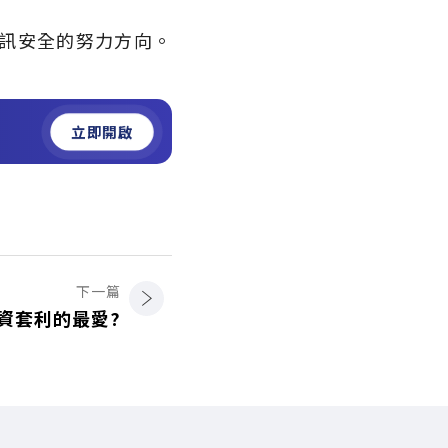
訊安全的努力方向。
立即開啟
下一篇
資套利的最愛?