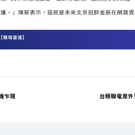
防護，」陳葵表示，這就是未來北京冠群金辰在網路資
【職場雷達】
務
商機乍現
台積聯電是外