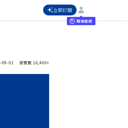
立即訂閱
職場雷達
-09-01
瀏覽數
16,400+