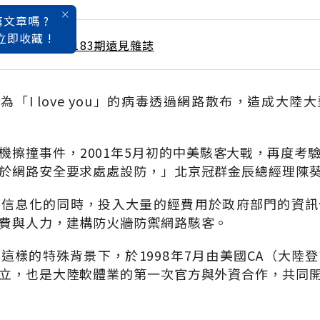
文章嗎 ?
立即收藏 !
 / 9月號雜誌 第183期遠見雜誌
名為「I love you」的病毒透過網路散布，造成大
機擦撞事件，2001年5月初的中美駭客大戰，再度考
於網路安全要求處處設防，」北京冠群金辰總經理陳
業信息化的同時，投入大量的經費用於政府部門的資訊
費與人力，建構防火牆防禦網路駭客。
這樣的特殊背景下，於1998年7月由美國CA（大陸
立，也是大陸軟體業的第一次官方與外資合作，共同