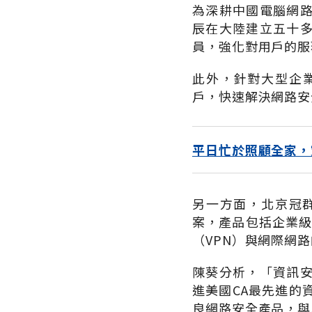
為深耕中國電腦網
辰在大陸建立五十
員，強化對用戶的服
此外，針對大型企
戶，快速解決網路安
平日忙於照顧全家，
另一方面，北京冠群
案，產品包括企業級防火
（VPN）與網際網
陳葵分析，「資訊
進美國CA最先進的
良網路安全產品，與