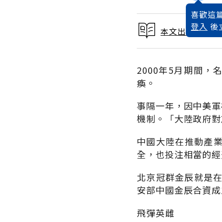
喜歡這篇
登入
後
本文出自 2001
2000年5月期間，
瘓。
事隔一年，因中美軍
機制。「大陸政府對
中國大陸在推動產
全，也投注相當的經
北京冠群金辰就是在
安部中國金辰合資成
飛彈英雌