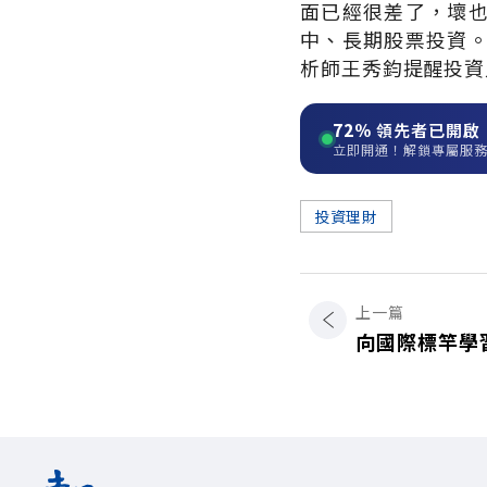
面已經很差了，壞
中、長期股票投資。
析師王秀鈞提醒投資人
72%
領先者已開啟
立即開通！解鎖專屬服
投資理財
上一篇
向國際標竿學