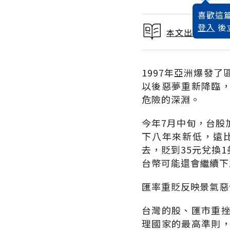
喜歡這篇
登入
後
本文出自 2001
1997年亞洲爆發
以後惡夢重新降臨
危險的深淵。
今年7月中旬，台股
下八年來新低，遠
去，貶到35元兌換
台幣可能還會繼續下
匯率重貶反映景氣惡
台灣的股、匯市重
理國家的最高準則