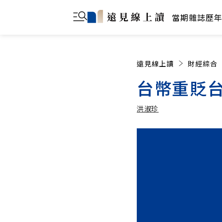
當期雜誌
歷
遠見線上讀
財經綜合
台幣重貶
洪淑珍
洪淑珍