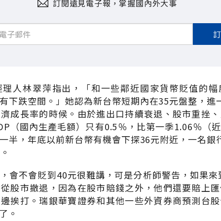
訂閱遠見電子報，掌握國內外大事
經理人林翠萍指出，「和一些鄰近國家貨幣貶值的幅
有下跌空間。」她認為新台幣短期內在35元盤整，進
經濟成長率的時候。由於進出口持續衰退、股市重挫、
DP（國內生產毛額）只有0.5％，比第一季1.06％（
一半，年底以前新台幣有機會下探36元附近，一名銀
元。
，會不會貶到40元很難講，可是分析師警告，如果來到
會從股市撤退，因為在股市賠錢之外，他們還要賠上匯
兩邊挨打。瑞銀華寶證券和其他一些外資券商預測台股
了。