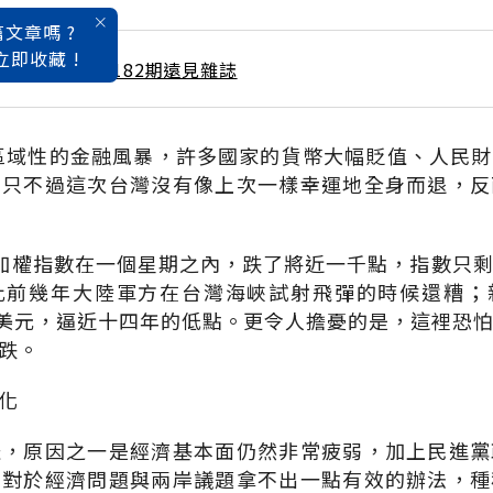
文章嗎 ?
立即收藏 !
 / 8月號雜誌 第182期遠見雜誌
了區域性的金融風暴，許多國家的貨幣大幅貶值、人民
，只不過這次台灣沒有像上次一樣幸運地全身而退，反
加權指數在一個星期之內，跌了將近一千點，指數只
比前幾年大陸軍方在台灣海峽試射飛彈的時候還糟；
1美元，逼近十四年的低點。更令人擔憂的是，這裡恐
跌。
化
挫，原因之一是經濟基本面仍然非常疲弱，加上民進黨
，對於經濟問題與兩岸議題拿不出一點有效的辦法，種