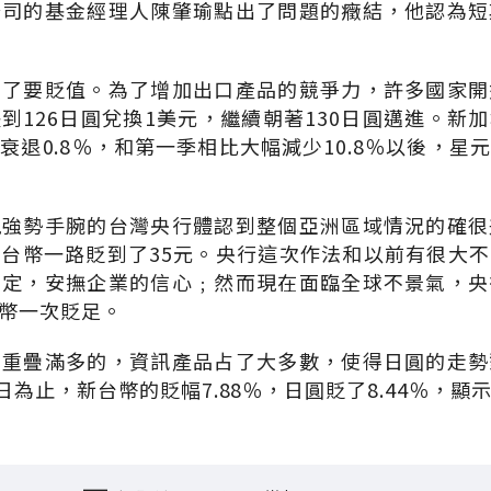
公司的基金經理人陳肇瑜點出了問題的癥結，他認為短
不了要貶值。為了增加出口產品的競爭力，許多國家開
到126日圓兌換1美元，繼續朝著130日圓邁進。新
衰退0.8％，和第一季相比大幅減少10.8％以後，星
現強勢手腕的台灣央行體認到整個亞洲區域情況的確很
台幣一路貶到了35元。央行這次作法和以前有很大
穩定，安撫企業的信心﹔然而現在面臨全球不景氣，央
幣一次貶足。
本重疊滿多的，資訊產品占了大多數，使得日圓的走勢
日為止，新台幣的貶幅7.88％，日圓貶了8.44％，