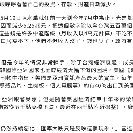
眼睜睜看著自己的投資、存款、財產日漸減少。
5月19日陳水扁就任前一天到今年7月中為止，光是
因而減少5.25兆元，把這個數字除以全台灣五百萬
，這些錢是許多中產階級（月收入以4萬元計算）不吃
人口居高不下，他們不但收入沒了，錢也少了，政府有
，但是今年的情況非常棘手，除了台灣經濟衰退，成長
韓國等亞洲國家也面臨經濟大幅下滑的困境。美國《時
的刊物中指出，美國是亞洲資訊產品最大的買主，每年
導體晶片、主機板、個人電腦等）約有40％出口到美
，亞洲跟著受惠；但是隨著美國經濟結束十年來的榮
達克指數從五千點高檔下跌，最近在兩千點附近盤整），
面仍然持續惡化，匯率大跌只是反映這個現象，」富達