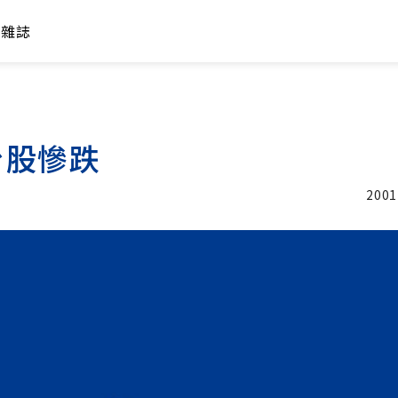
年雜誌
台股慘跌
2001
加入追蹤