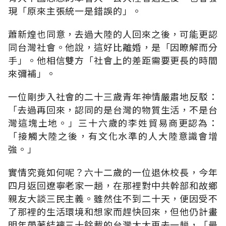
現「原來主張統一是錯誤的」。
蕭新煌也同意，去過大陸的人回來之後，可能更認
同台灣社會。他說，這好比離婚，是「因瞭解而分
手」。他相信雙方「社會上的差距需要更長的時間
來彌補」。
一位剛步入社會的二十三歲青年神情嚴肅地反駁：
「去過再回來，認同的是台灣的物質生活，不是台
灣這塊土地。」三十六歲的李姓貿易商更認為：
「接觸大陸之後，有文化水準的人大陸意識會增
強。」
實情究竟如何呢？六十二歲的一位退休校長，今年
四月返回遼寧老家一趟，在那裡對中共幹部和故鄉
親友大談三民主義。雖然住不到二十天，便因受不
了那裡的生活環境和想家而趕快回來，但他仍計畫
明年帶著結褵三十餘載的台灣太太再去一趟，「最