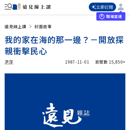
立即訂閱
職場雷達
遠見線上讀
封面故事
我的家在海的那一邊？－開放探
親衝擊民心
尹萍
1987-11-01
瀏覽數
15,850+
加入追蹤
尹萍