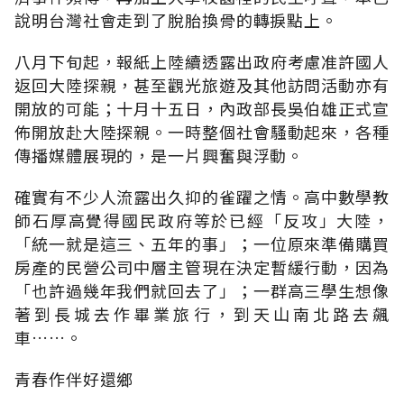
說明台灣社會走到了脫胎換骨的轉捩點上。
八月下旬起，報紙上陸續透露出政府考慮准許國人
返回大陸探親，甚至觀光旅遊及其他訪問活動亦有
開放的可能；十月十五日，內政部長吳伯雄正式宣
佈開放赴大陸探親。一時整個社會騷動起來，各種
傳播媒體展現的，是一片興奮與浮動。
確實有不少人流露出久抑的雀躍之情。高中數學教
師石厚高覺得國民政府等於已經「反攻」大陸，
「統一就是這三、五年的事」；一位原來準備購買
房產的民營公司中層主管現在決定暫緩行動，因為
「也許過幾年我們就回去了」；一群高三學生想像
著到長城去作畢業旅行，到天山南北路去飆
車……。
青春作伴好還鄉