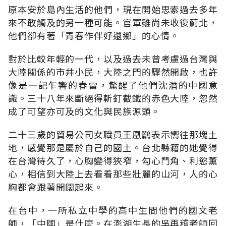
原本安於島內生活的他們，現在開始思索過去多年
來不敢觸及的另一種可能。官軍雖尚未收復薊北，
他們卻有著「青春作伴好還鄉」的心情。
對於比較年輕的一代，以及過去未曾考慮過台灣與
大陸關係的市井小民，大陸之門的驟然開啟，也許
像是一記乍響的春雷，驚醒了他們沈潛的中國意
識。三十八年來斷絕得斬釘截鐵的赤色大陸，忽然
成了可望亦可及的文化與民族源頭。
二十三歲的貿易公司女職員王凰鸝表示嚮往那塊土
地，感覺那是屬於自己的國土。台北縣籍的她覺得
在台灣待久了，心胸變得狹窄，勾心鬥角、利慾薰
心，相信到大陸上去看看那些壯麗的山河，人的心
胸都會跟著開闊起來。
在台中，一所私立中學的高中生間他們的國文老
師，「中國」是什麼。在澎湖生長的吳再稽老師回