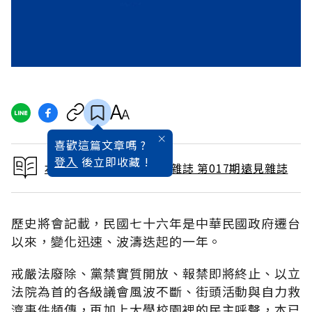
喜歡這篇文章嗎 ?
登入
後立即收藏 !
本文出自 1987 / 11月號雜誌 第017期遠見雜誌
歷史將會記載，民國七十六年是中華民國政府遷台
以來，變化迅速、波濤迭起的一年。
戒嚴法廢除、黨禁實質開放、報禁即將終止、以立
法院為首的各級議會風波不斷、街頭活動與自力救
濟事件頻傳，再加上大學校園裡的民主呼聲，本已