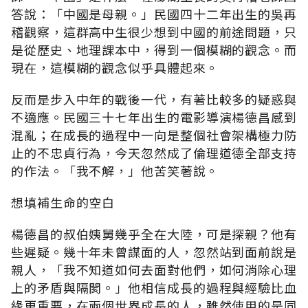
答說：「中國是母親。」民國四十二年出生的吳再
稽觀察，這群高中生很少想到中國的前途問題，只
是從歷史、地理課本中，得到一個模糊的觀念。而
現在，這模糊的觀念似乎具體起來。
反而是步入中年的戰後一代，有著比較多的疑惑與
不適應。民國三十七年出生的電影導演楊德昌感到
混亂；在成長的過程中一向是整個社會架構極力防
止的不忠貞行為，今天忽然成了倫理道德全部支持
的作法。「我不解，」他苦笑著說。
想填補生命的空白
楊德昌的叔伯姨舅幾乎全在大陸，可是探親？他有
些遲疑。幾十年未曾謀面的人，忽然站到面前說是
親人，「我不知道如何去面對他們，如何消除心理
上的矛盾與隔閡。」他相信成長的過程與經驗比血
緣更重要，在兩個世界成長的人，雖然使用的是同