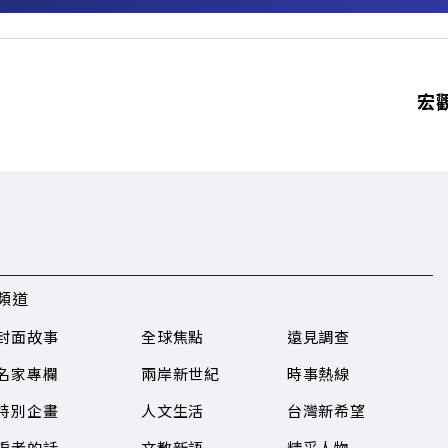
宏
頻道
封面故事
全球焦點
遠見調查
名家專欄
兩岸新世紀
時事熱線
特別企畫
人文生活
台灣新希望
編者的話
文教新語
精采人物