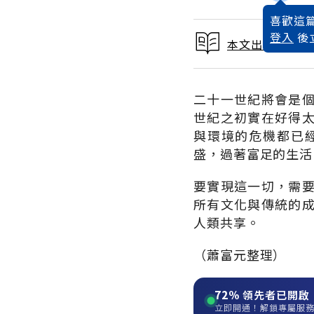
喜歡這篇
登入
後
本文出自 1999
二十一世紀將會是
世紀之初實在好得
與環境的危機都已
盛，過著富足的生活
要實現這一切，需
所有文化與傳統的
人類共享。
（蕭富元整理）
72%
領先者已開啟
立即開通！解鎖專屬服