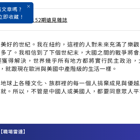
文章嗎 ?
立即收藏 !
 / 2月號雜誌 第152期遠見雜誌
個美好的世紀。我在紐約，這裡的人對未來充滿了樂觀
太多了。我相信到了下個世紀末，大國之間的戰爭將會
經獲得解決，世界幾乎所有地方都將實行民主政治，
，就跟現在歐洲與美國中產階級的生活一樣。
要地球上各種文化、族群裡的每一個人捐棄成見與優越
成就。所以，不管是中國人或美國人，都要同意眾人平
【職場雷達】
務