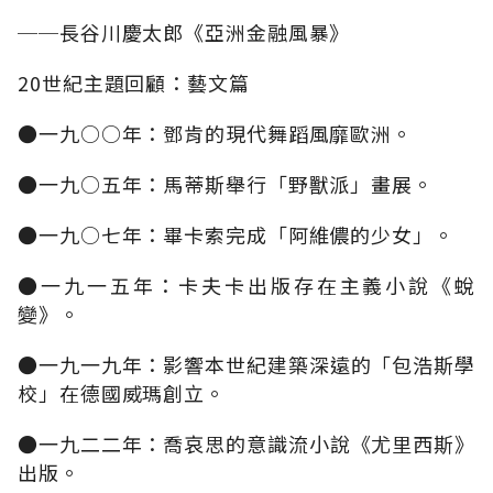
──長谷川慶太郎《亞洲金融風暴》
20世紀主題回顧：藝文篇
●一九○○年：鄧肯的現代舞蹈風靡歐洲。
●一九○五年：馬蒂斯舉行「野獸派」畫展。
●一九○七年：畢卡索完成「阿維儂的少女」。
●一九一五年：卡夫卡出版存在主義小說《蛻
變》。
●一九一九年：影響本世紀建築深遠的「包浩斯學
校」在德國威瑪創立。
●一九二二年：喬哀思的意識流小說《尤里西斯》
出版。