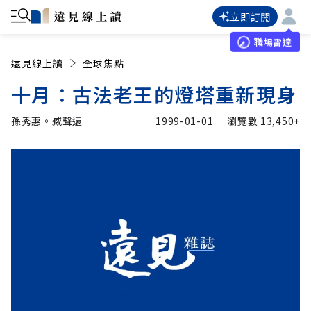
立即訂閱
職場雷達
遠見線上讀
全球焦點
十月：古法老王的燈塔重新現身
孫秀惠。臧聲遠
1999-01-01
瀏覽數
13,450+
加入追蹤
孫秀惠。臧聲遠