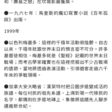
和「廣島之戀」在坎城影展獲獎。
●一九六七年：馬奎斯的魔幻寫實小說《百年孤
寂》出版。
1999年
●以色列梅基多：這裡的千禧年活動很陰鬱。自古
以來，千禧年就跟世界末日的預言密不可分。許多
基督徒相信，梅基多就是《聖經》記載的世界末日
戰場；而考古學家確實也在這裡挖掘出不少古戰場
的遺跡。當地將透過表演活動，引領遊客走過六千
年來的爭戰現場。
●加拿大安大略省：漢萊特村把公園步道變成活的
族譜。每位村民的祖先系譜，上溯到第一代移民的
名字，都鐫刻在步道地磚上，象徵將追隨先人腳步
邁進新世紀。