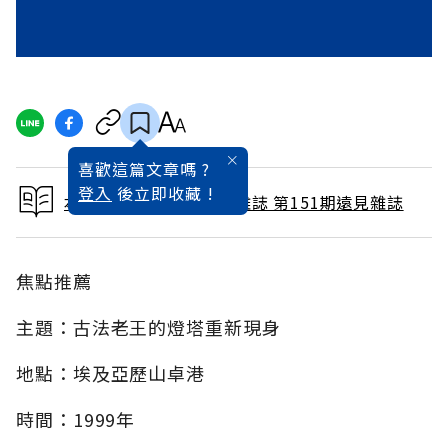
喜歡這篇文章嗎 ?
登入
後立即收藏 !
本文出自 1999 / 1月號雜誌 第151期遠見雜誌
焦點推薦
主題：古法老王的燈塔重新現身
地點：埃及亞歷山卓港
時間：1999年