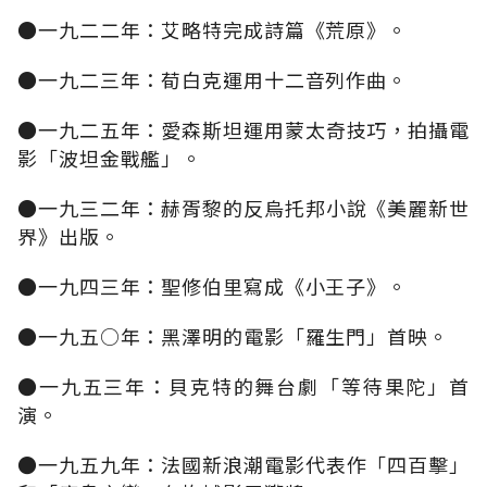
●一九二二年：艾略特完成詩篇《荒原》。
●一九二三年：荀白克運用十二音列作曲。
●一九二五年：愛森斯坦運用蒙太奇技巧，拍攝電
影「波坦金戰艦」。
●一九三二年：赫胥黎的反烏托邦小說《美麗新世
界》出版。
●一九四三年：聖修伯里寫成《小王子》。
●一九五○年：黑澤明的電影「羅生門」首映。
●一九五三年：貝克特的舞台劇「等待果陀」首
演。
●一九五九年：法國新浪潮電影代表作「四百擊」