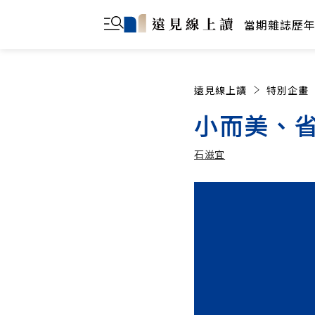
當期雜誌
歷
遠見線上讀
特別企畫
小而美、
石滋宜
石滋宜