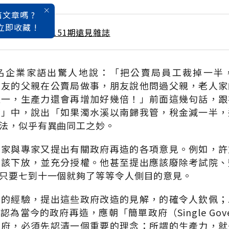
文章嗎 ?
立即收藏 !
 / 1月號雜誌 第151期遠見雜誌
名企業家語出驚人地說：「把公賣局員工裁掉一半
朋友的父親在公賣局做事，朋友說他問過父親，老人家
之一，生產力還會再增加好幾倍！」前面這幾句話，跟
營」中，說出「如果濁水溪以南歸我管，稅金減一半，
法，似乎有異曲同工之妙。
業家與專家又提出有關政府再造的各項意見。例如，許
應該下放，並充分授權。他甚至提出應該廢除考試院、
只要七到十一個就夠了等等令人側目的意見。
業的經驗，提出這些政府改造的見解，的確令人欽佩；
為當今的政府再造，應朝「簡單政府（Single Gove
政府，必須先認清一個重要的理念：所謂的生產力，就