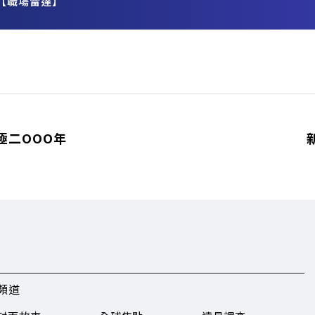
【職場雷達】
務
極二OOO年
頻道