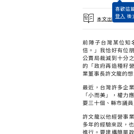
喜歡這篇
登入
後
本文出自 1999
前陣子台灣某位知
倍。」我恰好有位
公賣局裁減到十分
的「政府再造種籽
業董事長許文龍的想
最近，台灣許多企
「小而美」，權力
要三十個、縣市議員
許文龍以他經營事
多年的經驗來說，也認
進行。要建構簡單