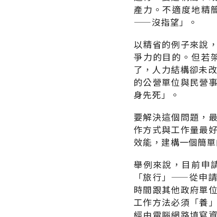
產力。不適度地精
——沒指望」。
以精省的例子來說
爭力的目的。但若
了，人力結構卻未改
的公營單位與民營
身先死」。
要解決這個問題，
作方式與工作量最
效能，建構一個簡單
舉例來說，目前申
「旅行」——從申
時間跟其他政府單
工作方法必須「養
經由電腦網路填寫