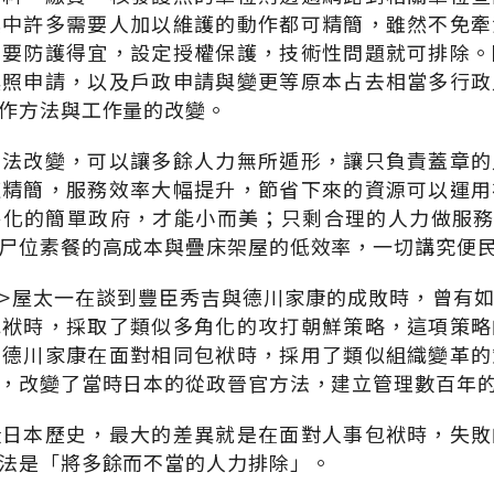
其中許多需要人加以維護的動作都可精簡，雖然不免牽
只要防護得宜，設定授權保護，技術性問題就可排除。
換照申請，以及戶政申請與變更等原本占去相當多行政
作方法與工作量的改變。
方法改變，可以讓多餘人力無所遁形，讓只負責蓋章的
速精簡，服務效率大幅提升，節省下來的資源可以運用
化的簡單政府，才能小而美；只剩合理的人力做服務內容
尸位素餐的高成本與疊床架屋的低效率，一切講究便
>屋太一在談到豐臣秀吉與德川家康的成敗時，曾有
包袱時，採取了類似多角化的攻打朝鮮策略，這項策略
，德川家康在面對相同包袱時，採用了類似組織變革的
，改變了當時日本的從政晉官方法，建立管理數百年
段日本歷史，最大的差異就是在面對人事包袱時，失敗
法是「將多餘而不當的人力排除」。