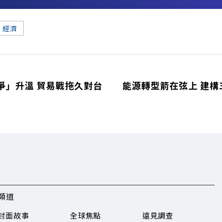
經濟
爭」升溫 貿易戰拖久對台
能源轉型箭在弦上 建構
頻道
封面故事
全球焦點
遠見調查