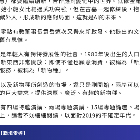
腦智慧）都要繼續創新，合作應對變化中的世界。就像金庸
初始小龍女比楊過武功高強，但在古墓一起修練後，
禦外人，形成新的應對局面，這就是AI的未來。
的零點有數董事長袁岳這次又帶來新啟發。他提出的文
舊有思惟。
是年輕人有獨特發展性的社會，1980年後出生的人
對新東西非常開放：即使不懂也願意消費，被稱為「新
服務，被稱為「新物種」。
，以及新物種所創造的市場，還只是剛開始，兩岸可以
的巨大需求，提供深厚、廣泛、有趣的新物種。
有四場特邀演講、兩場專題演講、15場專題論壇。
上，讀者不妨細細閱讀，以面對2019的不確定年代。
【職場雷達】
務