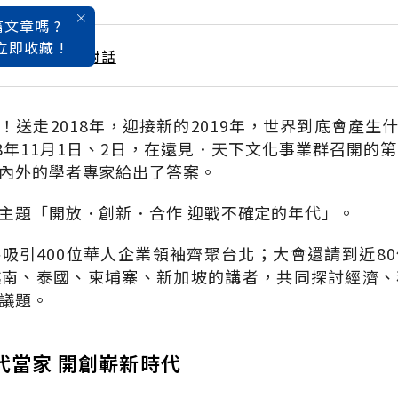
文章嗎 ?
立即收藏 !
華人領袖的關鍵對話
！送走2018年，迎接新的2019年，世界到底會產生
18年11月1日、2日，在遠見．天下文化事業群召開的第
內外的學者專家給出了答案。
主題「開放．創新．合作 迎戰不確定的年代」。
吸引400位華人企業領袖齊聚台北；大會還請到近8
越南、泰國、柬埔寨、新加坡的講者，共同探討經濟、
議題。
代當家 開創嶄新時代