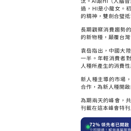
汰。AI跟HI（人
過，HI是小龍女。
的精神，雙劍合璧抵
長期觀察消費趨勢
的新物種，顛覆台灣
袁岳指出，中國大陸
一半。年輕消費者
人種所產生的消費性
新人種主導的市場
合作，為新人種開啟
為期兩天的峰會，共
刊載在這本峰會特刊
72%
領先者已開啟
立即開通！解鎖專屬服