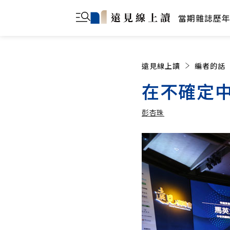
當期雜誌
歷
遠見線上讀
編者的話
在不確定
彭杏珠
彭杏珠