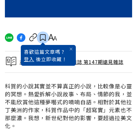
喜歡這篇文章嗎 ?
登入
後立即收藏 !
本文出自 1998 / 9月號雜誌 第147期遠見雜誌
科賀的小說其實並不算真正的小說，比較像是心靈
的冥想。熱愛拆解小說故事、布局、情節的我，並
不能欣賞他這種夢囈式的嘀喃自語。相對於其他拉
丁美洲的作家，科賀作品中的「超寫實」元素也不
那麼濃。我想，新世紀對他的影響，要超過拉美文
化。