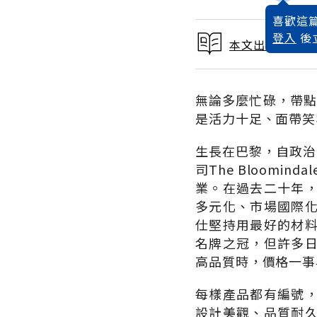
喜歡這篇
登入
後
本文出自 1998
無論多麼忙碌，帶點學者
是活力十足、面帶笑
生長在巴黎，自政治精
司The Bloom
業。在過去二十年
多元化、市場國際
仕堅持用最好的材
名牌之冠，但許多
高品質時，價格一事
每樣產品都有編號
設計美觀、品質耐