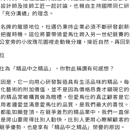
和設計師及技師工匠一起討論，也親自主持國際同仁研
「充分溝通」的理念。
品名牌的龍頭地位，杜邁仍秉持企業必須不斷研發創新
，把握時機。這位將要帶領愛馬仕跨入另一世紀競賽的
公室旁的小玫瑰花園裡走動幾分鐘，接近自然，再回
位
仕為「精品中之精品」，你對此稱讚有何感想？
原因是，它一向用心研發製造具有生活品味的精品。每
文化藝術的附加價值，並不是因為價格昂貴才顯現它的
仕的精品常被購買做為贈禮，但愛馬仕的真正顧客是它
使用者鍾愛並滿意愛馬仕的品質，是我們最大的喜悅。
次都能如願登頂。在競爭激烈的精品業中，我們一直保
的是爬山要爬得比別人勤快，比別人更用心瞭解顧客的
競爭優勢，也是享有「精品中之精品」榮譽的原因。