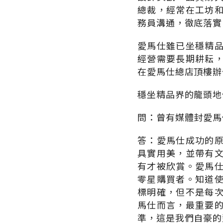
總裁，經常在工坊
務員溝通，徹底落實
愛馬仕雖已坐穩精
經營需要長期耕耘
在愛馬仕總店頂樓辦
穩坐精品界的龍頭地
問：曾有媒體封愛馬
答：愛馬仕成功的
具實用美，並帶有
有才被欣賞。愛馬
零星購買者。知道
標明確，但不是每
馬仕而言，最重要
準，這是我們自豪的