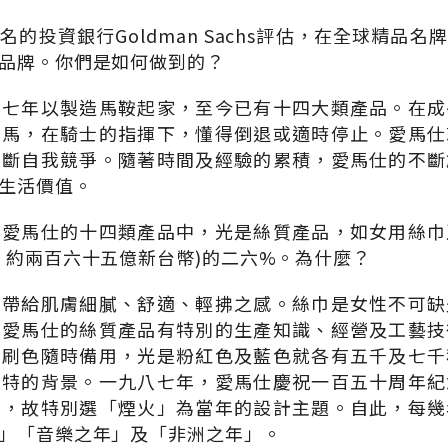
的投資銀行Goldman Sachs評估，在全球精品
品牌。你們是如何做到的？
三七年以製造馬鞍起家，至今已有十四大類產品。在成
的馬，在騎士的指揮下，懂得倒退或適時停止。愛馬仕
不斷自我競爭。隨著時間及經驗的累積，愛馬仕的不斷
生活價值。
在愛馬仕的十四類產品中，光是絲質產品，如女用絲巾
，約兩百六十五億新台幣)的二六%。為什麼？
軟帶給肌膚細膩、舒適、輕拂之感。絲巾是女性不可缺
。愛馬仕的絲質產品有特別的生產知識、經營及工藝技
印刷色隨時備用，光是粉紅色及藍色就各有五千及七千
獨特的背景。一九八七年，愛馬仕慶祝一百五十周年紀
」，故特別選「煙火」為當年的設計主題。自此，每幾
」「音樂之年」及「非洲之年」。