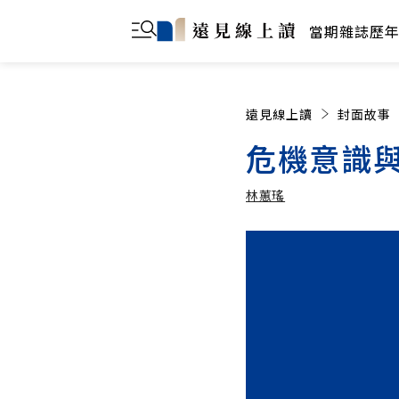
當期雜誌
歷
遠見線上讀
封面故事
危機意識
林蕙瑤
林蕙瑤