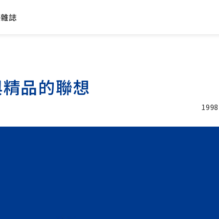
年雜誌
與精品的聯想
1998
加入追蹤