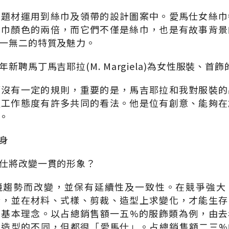
的題材運用到絲巾及領帶的設計圖案中。愛馬仕女絲巾
絲巾顏色的兩倍，而它們不僅是絲巾，也是有故事背景
一無二的特質及魅力。
新聘馬丁馬吉耶拉(M. Margiela)為女性服裝、首
師沒有一定的規則，重要的是，馬吉耶拉和我對服裝的
及工作態度有許多共同的看法。他是位有創意、能夠在
。
身
仕將改變一貫的形象？
境趨勢而改變，並保有延續性及一致性。在競爭強大
新，並在材料、式樣、剪裁、造型上求變化，才能生存
的基本理念。以占總銷售額一五%的服飾類為例，由去
出造型的不同，但都很「愛馬仕」。占總銷售額二三%