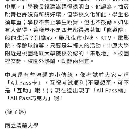
中原，」學務長錢建嵩講得很明白。他認為，抽菸
跳舞也許沒有所謂好壞，但學校文化如此，學生必
須尊重；學校不禁止學生跳舞，但也不鼓勵。如果
有人覺得，這樣豈不是四年都得過著如「修道院」
般的生活？別擔心，舉凡夜市小吃、KTV、電影
院、保齡球館等，只要是年輕人的活動，中原大學
附近是桃園地區大學院校公認的「集散地」。校園
裡安靜、校園外熱鬧，動靜兩相宜。
中原還有些溫馨的小傳統，像考試前大家互贈
「All Pass卡」，互祝考試順利(不要想歪，可不
是「互助」哦！)；現在還出現了「All Pass橘」
「All Pass巧克力」呢！
(徐子婷)
國立清華大學