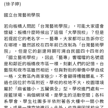
(徐子婷)
國立台灣藝術學院
若向板橋人問起「台灣藝術學院」，可能大家還會
懷疑：板橋什麼時候出了這個「大學院校」？但是
若提起它的老名字－－藝專，大家都可以告訴你它
在哪裡。雖然該校在四年前已改制為「台灣藝術學
院」，但是它的創建時期可溯自民國四十四年的
「國立藝術學校」，因此「藝專」響噹噹的名號還
是和鄰近的板橋夜市區一樣，刻劃人們的記憶。台
藝院和夜市區雖然相近，但與對街的華僑中學自成
一格，文教區內商家極少，不會顯得槽雜髒亂。不
過也因位於市區附近，學校的校地不大，校園環境
屬於「麻雀雖小，五臟俱全」型。學校進門處有一
座籃球場、兩個網球場，是學生的活動空間；各科
系學會、學生社團多半依附著各大樓中一間小教
室，或是一塊空地進行。此外，也許是因該校出了