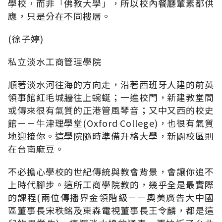
學校，而非「佛教大學」，所以校內餐廳葷素都供
應，只是分在不同樓層。
(徐子婷)
私立淡水工商管理學院
順著淡水河往海的方向走，沿著西班牙人建的前英
領事館紅毛城牆往上蜿蜒；一進校門，新建教堂間
或傳來很有氣質的正港管風琴音；又中又西的校史
館－－牛津理學堂(Oxford College)，也很有氣質
地迎接你。這學院隨時準備升格大學，新闢校區則
在台南麻豆。
不必擔心學校的世紀傳統與教會背景，會讓你追不
上時代腳步。這所工商學院教的，幾乎全是最實際
的課程(兩位傳播界金領階級－－奧美廣告大中國
區董事長宋秩銘及東森電視董事長王令麟，都是這