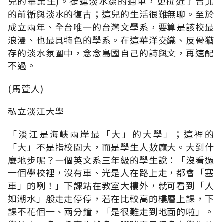
兒的畢業生)。捷運淡水線的通車，更拉近了台北
的前衛與淡水的復古；這兒的生活很難無聊。至於
成立兩年、全台唯一的台灣文學系，要算是該校最
浪漫、也最具特色的學系。在這華洋交織、反骨猶
存的淡水氛圍中，念念島國自己的詩與文，再速配
不過。
(馬萱人)
私立淡江大學
「淡江是海峽兩岸最「大」的大學」；這裡的
「大」不是指校園大，而是學生人數龐大。大到什
麼地步呢？一個英文系三年級的學生說：「沒看過
一個學校裡，沒有車、光是人在路上走，都會「塞
車」的咧！」下課站在教室大樓外，就可看到「人
如潮水」般走走停停，若在比較高的樓層上課，下
課不花個一、兩分鐘，「是很難走到地面的啦」。