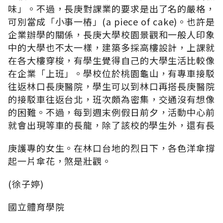
味」。不過，長庚對課業的要求是出了名的嚴格，
可別當成「小事一樁」(a piece of cake)。也許是
企業辦學的關係，長庚大學校園景觀和一般人印象
中的大學也不太一樣，建築多採高樓設計，上課就
在各大樓穿梭，有學生覺得自己的大學生活比較像
在企業「上班」。學校位於桃園龜山，有專車接駁
往返林口長庚醫院，學生可以到林口再搭長庚醫院
的接駁車往返台北，班次頗為密集，交通沒有想像
的困難。不過，每到週末例假日前夕，活動中心前
就會出現等車的長龍，除了該校的學生外，還有長
庚護專的女生。在林口台地的烈日下，各色洋傘撐
起一片傘花，煞是壯觀。
(徐子婷)
國立體育學院