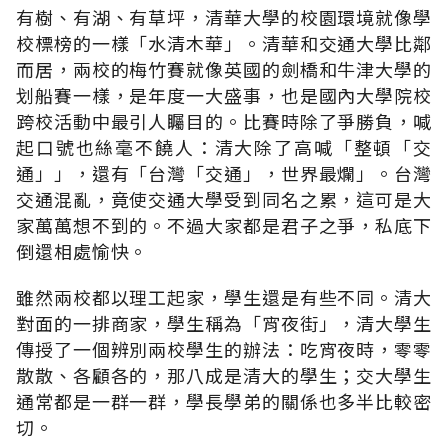
有樹、有湖、有草坪，清華大學的校園環境就像學
校標榜的一樣「水清木華」。清華和交通大學比鄰
而居，兩校的梅竹賽就像英國的劍橋和牛津大學的
划船賽一樣，是年度一大盛事，也是國內大學院校
跨校活動中最引人矚目的。比賽時除了爭勝負，喊
起口號也絲毫不饒人：清大除了高喊「整頓「交
通」」，還有「台灣「交通」，世界最爛」。台灣
交通混亂，竟使交通大學受到同名之累，這可是大
家萬萬想不到的。不過大家都是君子之爭，私底下
倒還相處愉快。
雖然兩校都以理工起家，學生還是有些不同。清大
對面的一排商家，學生稱為「宵夜街」，清大學生
傳授了一個辨別兩校學生的辦法：吃宵夜時，零零
散散、各顧各的，那八成是清大的學生；交大學生
通常都是一群一群，學長學弟的關係也多半比較密
切。