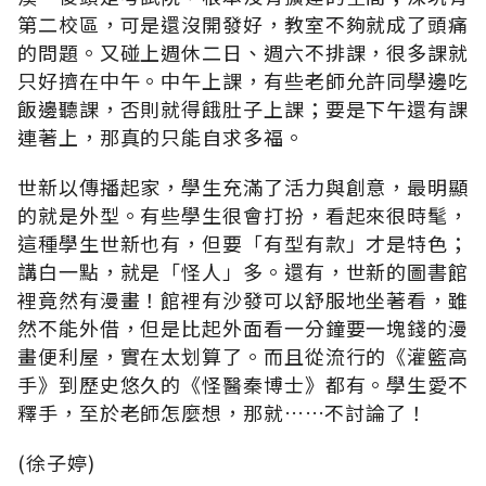
第二校區，可是還沒開發好，教室不夠就成了頭痛
的問題。又碰上週休二日、週六不排課，很多課就
只好擠在中午。中午上課，有些老師允許同學邊吃
飯邊聽課，否則就得餓肚子上課；要是下午還有課
連著上，那真的只能自求多福。
世新以傳播起家，學生充滿了活力與創意，最明顯
的就是外型。有些學生很會打扮，看起來很時髦，
這種學生世新也有，但要「有型有款」才是特色；
講白一點，就是「怪人」多。還有，世新的圖書館
裡竟然有漫畫！館裡有沙發可以舒服地坐著看，雖
然不能外借，但是比起外面看一分鐘要一塊錢的漫
畫便利屋，實在太划算了。而且從流行的《灌籃高
手》到歷史悠久的《怪醫秦博士》都有。學生愛不
釋手，至於老師怎麼想，那就……不討論了！
(徐子婷)