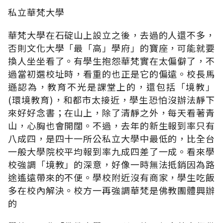
私立華梵大學
華梵大學在石碇山上設立之後，去過的人還不多，
否則文化大學「最「高」學府」的寶座，可能就要
換人坐坐看了。有學生抱怨華梵實在太偏僻了，不
過當初選校址時，看重的也正是它的偏遠。校長馬
遜認為，教育不光是課堂上的，還包括「境教」
(環境教育)，和都市太接近，學生恐怕沒辦法靜下
來好好念書；在山上，除了清靜之外，每天看著青
山，心胸也會開闊。不過，去年的新生報到率只有
八成四，是四十一所公私立大學中最低的，比全台
一般大學院校平均報到率九成四差了一成。看來學
校強調「境教」的深意，好像一時無法抵銷因為路
途遙遠帶來的不便。學校附近沒有商家，學生吃飯
多在校內解決。校方一再強調華梵是佛教團體興辦
的