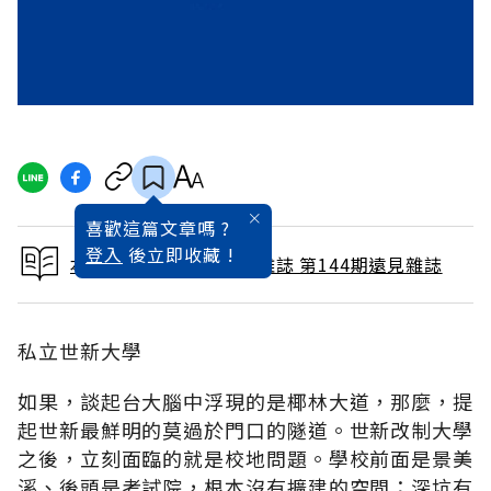
喜歡這篇文章嗎 ?
登入
後立即收藏 !
本文出自 1998 / 6月號雜誌 第144期遠見雜誌
私立世新大學
如果，談起台大腦中浮現的是椰林大道，那麼，提
起世新最鮮明的莫過於門口的隧道。世新改制大學
之後，立刻面臨的就是校地問題。學校前面是景美
溪、後頭是考試院，根本沒有擴建的空間；深坑有