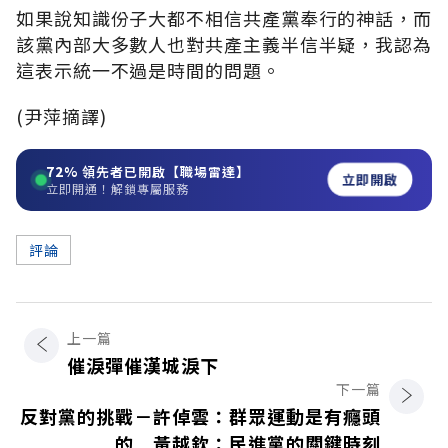
如果說知識份子大都不相信共產黨奉行的神話，而
該黨內部大多數人也對共產主義半信半疑，我認為
這表示統一不過是時間的問題。
(尹萍摘譯)
72%
領先者已開啟【職場雷達】
立即開啟
立即開通！解鎖專屬服務
評論
上一篇
催淚彈催漢城淚下
下一篇
反對黨的挑戰－許倬雲：群眾運動是有癮頭
的 黃越欽：民進黨的關鍵時刻