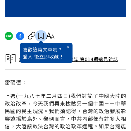
喜歡這篇文章嗎 ?
登入
後立即收藏 !
本文出自 1987 / 8月號雜誌 第014期遠見雜誌
雷碩德：
上週(一九八七年二月四日)我們討論了中國大陸的
政治改革，今天我們再來檢驗另一個中國－－中華
民國的民主現況。我們須記得，台灣的政治發展影
響遠播於島外。舉例而言，中共內部便有許多人相
信，大陸該效法台灣的政治政革過程。如果台灣能