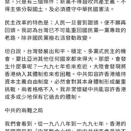
禁，只是有三個條件：新黨不得鼓吹共產主義、不
得主張分裂國土，及必須遵守中華民國憲法。
民主改革的特色是：人民一旦嘗到甜頭，便不願再
回頭。我認為台灣已不可能重回國民黨一黨專政的
老路，除非國民黨極右派發動政變。
坦白說，台灣發展出和平、穩定、多黨式民主的機
會，要比亞洲其他任何國家都來得大。那麼，會發
生什麼事呢？一九九七年愈來愈近，大陸會發現將
香港納入其體制愈來愈困難。中共如容許香港維持
資本主義自由制度，必然會對其本身體制形成嚴重
挑戰，兩者格格不入。我非常懷疑中共能容許香港
或多或少地保有它過去的體制。
中共的兩難之局
我們會看到，從一九八八年到一九九七年，香港的
英國當局和「中英聯合小組」的中共代表會爭論不