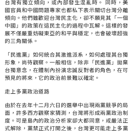
台灣有獨立傾向，或內部發生混亂時。 同時，美
國官員和中國問題專家也都私下表示關切台灣分離
傾向。他們雖歡迎台灣民主化，卻不願見其「一個
中國」的政策在這民主化的過程中瓦解。這樣的發
展不僅嚴重妨礙東亞的和平與穩定，也會破壞超強
的三角關係。
「民進黨」如何統合其激進派系，如何處理其台獨
形象，尚待觀察。一般相信，除非「民進黨」拋棄
台獨意念，在體制內扮演忠誠反對者的角色，在可
預見的將來，它的政治前景難以確定。
走上多黨政治道路
由於在去年十二月六日的選舉中出現兩黨競爭的局
面，許多西方觀察家猜測，台灣將形成兩黨政治制
度。可是島內的政治分析家卻大都同意，戒嚴法正
式解除，黨禁正式打開之後，台灣更可能走上多黨