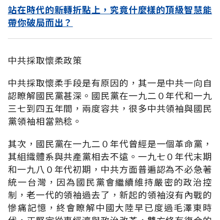
站在時代的新轉折點上，究竟什麼樣的頂級智慧能
帶你破局而出？
中共採取懷柔政策
中共採取懷柔手段是有原因的，其一是中共一向自
認瞭解國民黨甚深。國民黨在一九二０年代和一九
三七到四五年間，兩度容共，很多中共領袖與國民
黨領袖相當熟稔。
其次，國民黨在一九二０年代曾經是一個革命黨，
其組織體系與共產黨相去不遠。一九七０年代末期
和一九八０年代初期，中共方面普遍認為不必急著
統一台灣，因為國民黨會繼續維持嚴密的政治控
制，老一代的領袖過去了，新起的領袖沒有內戰的
慘痛記憶，終會瞭解中國大陸早已度過毛澤東時
代，正堅定從事經濟與政治改革，雙方終有復合的