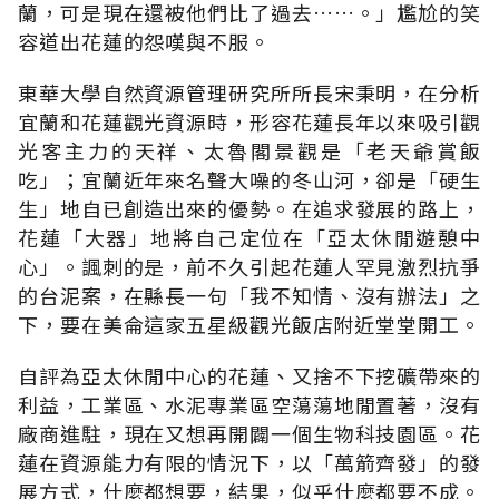
蘭，可是現在還被他們比了過去……。」尷尬的笑
容道出花蓮的怨嘆與不服。
東華大學自然資源管理研究所所長宋秉明，在分析
宜蘭和花蓮觀光資源時，形容花蓮長年以來吸引觀
光客主力的天祥、太魯閣景觀是「老天爺賞飯
吃」；宜蘭近年來名聲大噪的冬山河，卻是「硬生
生」地自已創造出來的優勢。在追求發展的路上，
花蓮「大器」地將自己定位在「亞太休閒遊憩中
心」。諷刺的是，前不久引起花蓮人罕見激烈抗爭
的台泥案，在縣長一句「我不知情、沒有辦法」之
下，要在美侖這家五星級觀光飯店附近堂堂開工。
自評為亞太休閒中心的花蓮、又捨不下挖礦帶來的
利益，工業區、水泥專業區空蕩蕩地閒置著，沒有
廠商進駐，現在又想再開闢一個生物科技園區。花
蓮在資源能力有限的情況下，以「萬箭齊發」的發
展方式，什麼都想要，結果，似乎什麼都要不成。