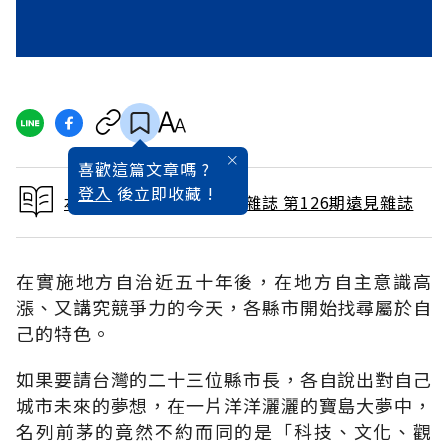
喜歡這篇文章嗎 ?
登入
後立即收藏 !
本文出自 1996 / 12月號雜誌 第126期遠見雜誌
在實施地方自治近五十年後，在地方自主意識高
漲、又講究競爭力的今天，各縣市開始找尋屬於自
己的特色。
如果要請台灣的二十三位縣市長，各自說出對自己
城市未來的夢想，在一片洋洋灑灑的寶島大夢中，
名列前茅的竟然不約而同的是「科技、文化、觀