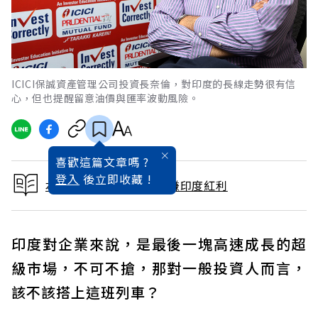
ICICI保誠資產管理公司投資長奈倫，對印度的長線走勢很有信
心，但也提醒留意油價與匯率波動風險。
喜歡這篇文章嗎 ?
登入
後立即收藏 !
本文出自莫迪經濟學 搶賺印度紅利
印度對企業來說，是最後一塊高速成長的超
級市場，不可不搶，那對一般投資人而言，
該不該搭上這班列車？