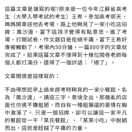
這篇文章是誰寫的呢?原來是一位今年江蘇省高考
生（大學入學考試的考生）王希。參加高考那天，
媽媽開車送他去考場，路上他瞅見了一家小吃店招
牌：風沙渡，當下這孩子覺得有點意思。進了考
場，打開試卷，作文題目是拒絕平庸，當下王希好
像被觸動了，考場內50分鐘，一篇800字的文章就
完成了。結果這篇文章不僅得到十幾位閱卷老師每
個人都打滿分，還得了一個評語：「絕了」。
文章開頭是這樣寫的：
不由得想起早上過來趕考時瞅見的一家小餐館，名
為「風沙渡」。讀這三字，意境全出，那雜亂的店
面也仿彿不嫌粗陋，而自有一種粗獷遠的豪情在胸
中激蕩了。 只是一個招牌，卻可以讓這一家平凡
的餐館從一干「某氏餐館」、「某某小吃」中脫穎
而出，這就是超越了平庸的力量。