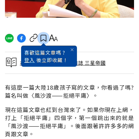
喜歡這篇文章嗎 ?
登入
後立即收藏 !
本文出自 2011 / 9月號雜誌 三星帝國
有這麼一篇大陸18歲孩子寫的文章，你看過了嗎?
篇名叫做〈風沙渡⸺拒絕平庸〉。
現在這篇文章也紅到台灣來了。如果你現在上網，
打上「拒絕平庸」四個字，第一個跳出來的就是
「風沙渡⸺拒絕平庸」。後面跟著許許多多的網
頁跟文章。