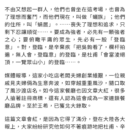
不由又想起一群人，他們也曾坐在這考場，也曾為
了理想而奮鬥，而他們現在，叫做「蟻族」；他們
的住所，叫「蝸居」。……喪失了理想和追求，只
剩下忍讓順從……。要成為強者，必先有一顆強者
之心；要俯瞰平庸的眾生，先必有一股「登臨
意」。對，登臨，是辛棄疾「把吳鉤看了，欄杆拍
遍，無人會，登臨意」的登臨，是杜甫「會當淩絕
頂，一覽眾山小」的登臨……。
媒體報導，這家小吃店老闆夫婦創業維艱，一位親
戚見夫婦倆為生意奔波，如穿越重重風沙，隨口取
了風沙渡店名。如今這家餐廳也因文章大紅，很多
人搶著註冊商標，還有人認為這會成為一家連鎖餐
廳品牌。至於王希，已獲北大錄取。
這篇文章會紅，是因為它得了滿分，登在大陸各大
報上，大家紛紛研究他如何不著痕跡地把杜甫、辛