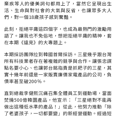
棄疾等人的優美詞句都用上了，當然它呈現出生
活、生命與對社會的大氣與反省，也讓眾多大人
們，對一個18歲孩子感到驚豔。
此刻，拒絕平庸這四個字，也成為最熱門的激勵用
語了。讓我也不免俗地，想把拒絕平庸的精神，套
在本期《遠見》的大專題上。
本期採訪團隊拉到韓國首爾採訪。三星幾乎跟台灣
所有科技業者存在著複雜的競爭與合作。讓張忠謀
點名要小心、也讓郭台銘指責是抓耙子的三星，其
實十幾年前還是一家販賣廉價家電產品的公司，負
債率甚至破200％。
直到總裁李健熙沉痛召集全體員工到運動場，當面
焚燒500億韓圜產品，他宣示：「三星絕對不能再
做出這種低水準的產品！」從此，他努力推動「除
了老婆孩子，一切都要變」的新經營運動。經過短