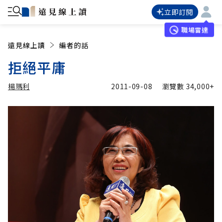
立即訂閱
職場雷達
遠見線上讀
編者的話
拒絕平庸
楊瑪利
2011-09-08
瀏覽數
34,000+
加入追蹤
楊瑪利