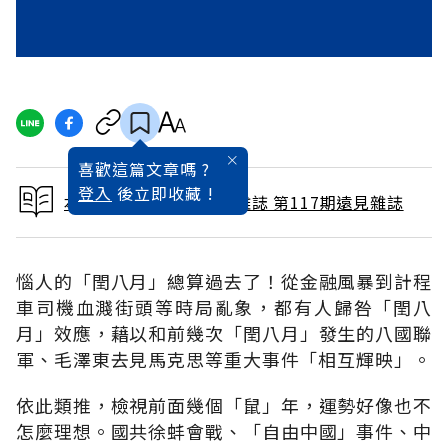
喜歡這篇文章嗎 ?
登入
後立即收藏 !
本文出自 1996 / 3月號雜誌 第117期遠見雜誌
惱人的「閏八月」總算過去了！從金融風暴到計程
車司機血濺街頭等時局亂象，都有人歸咎「閏八
月」效應，藉以和前幾次「閏八月」發生的八國聯
軍、毛澤東去見馬克思等重大事件「相互輝映」。
依此類推，檢視前面幾個「鼠」年，運勢好像也不
怎麼理想。國共徐蚌會戰、「自由中國」事件、中