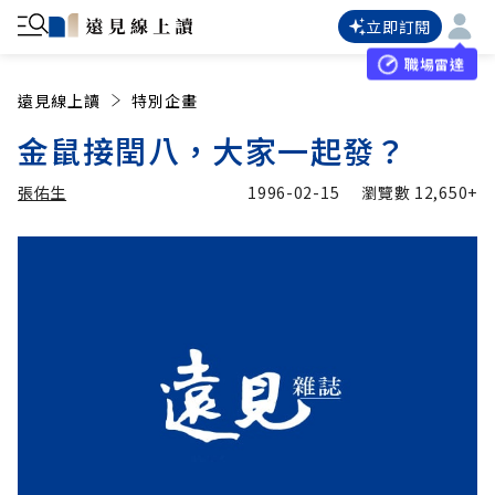
立即訂閱
職場雷達
遠見線上讀
特別企畫
金鼠接閏八，大家一起發？
張佑生
1996-02-15
瀏覽數
12,650+
加入追蹤
張佑生